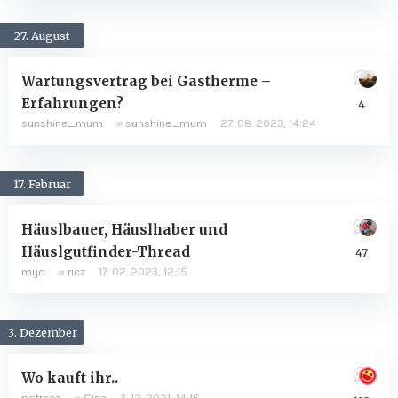
27. August
Wartungsvertrag bei Gastherme –
Erfahrungen?
4
sunshine_mum
»
sunshine_mum
27. 08. 2023, 14:24
17. Februar
Häuslbauer, Häuslhaber und
Häuslgutfinder-Thread
47
mijo
»
ricz
17. 02. 2023, 12:15
3. Dezember
Wo kauft ihr..
petraaa
»
Gina
3. 12. 2021, 14:16