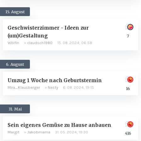
15. August
Geschwisterzimmer - Ideen zur
(um)Gestaltung
7
Wölfin
»
claudsch1980
15. 08. 2024, 06:58
6. August
Umzug 1 Woche nach Geburtstermin
Mira_Klausberger
»
Nasty
6. 08. 2024, 19:15
16
31. Mai
Sein eigenes Gemüse zu Hause anbauen
Margit
»
Jakobmama
31. 05. 2024, 19:30
416