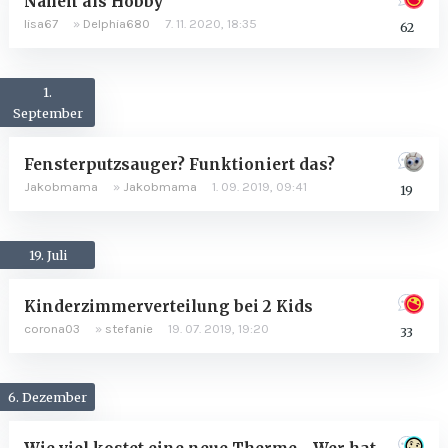
Nähen als Hobby
lisa67
»
Delphia680
7. 11. 2020, 18:35
62
1.
September
Fensterputzsauger? Funktioniert das?
Jakobmama
»
Jakobmama
1. 09. 2019, 09:41
19
19. Juli
Kinderzimmerverteilung bei 2 Kids
corona03
»
stefanie
19. 07. 2019, 19:20
33
6. Dezember