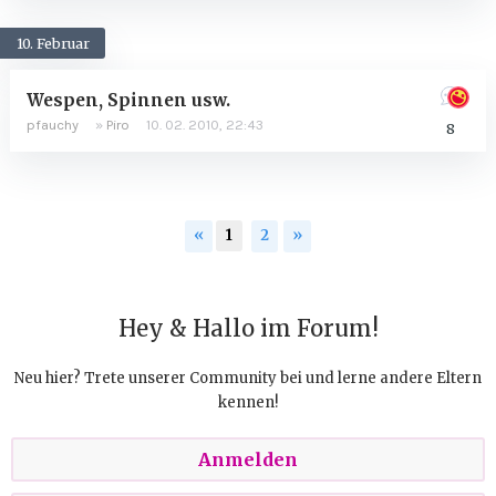
10. Februar
Wespen, Spinnen usw.
pfauchy
»
Piro
10. 02. 2010, 22:43
8
«
1
2
»
Hey & Hallo im Forum!
Neu hier? Trete unserer Community bei und lerne andere Eltern
kennen!
Anmelden