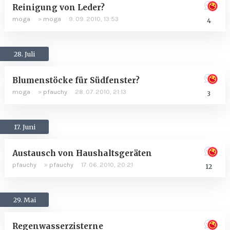
Reinigung von Leder?
moga
»
moga
9. 09. 2010, 13:53
4
28. Juli
Blumenstöcke für Südfenster?
moga
»
pfauchy
28. 07. 2010, 21:13
3
17. Juni
Austausch von Haushaltsgeräten
pfauchy
»
pfauchy
17. 06. 2010, 20:21
12
29. Mai
Regenwasserzisterne