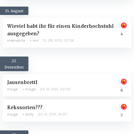
15. August
Wieviel habt ihr für einen Kinderhochstuhl
ausgegeben?
4
mamacita
»
vnv
15. 08. 2012, 07:36
23.
Dezember
Jausenbrettl
moga
»
moga
23. 12. 2011, 22:55
6
Kekssorten???
moga
»
dolly
23. 12. 2011, 19:07
7