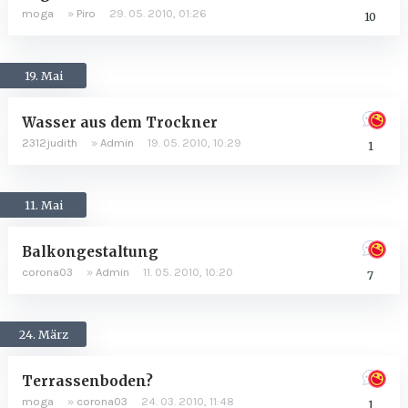
moga
»
Piro
29. 05. 2010, 01:26
10
19. Mai
Wasser aus dem Trockner
2312judith
»
Admin
19. 05. 2010, 10:29
1
11. Mai
Balkongestaltung
corona03
»
Admin
11. 05. 2010, 10:20
7
24. März
Terrassenboden?
moga
»
corona03
24. 03. 2010, 11:48
1