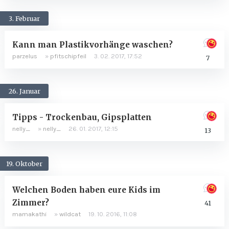
3. Februar
Kann man Plastikvorhänge waschen?
parzelus
»
pfitschipfeil
3. 02. 2017, 17:52
7
26. Januar
Tipps - Trockenbau, Gipsplatten
nelly_
»
nelly_
26. 01. 2017, 12:15
13
19. Oktober
Welchen Boden haben eure Kids im
Zimmer?
41
mamakathi
»
wildcat
19. 10. 2016, 11:08