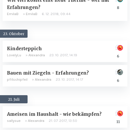
Wie viel kostet eine neue Therme - Wer hat
Erfahrungen?
8
EmilaB
»
EmilaB
6. 12. 2018, 09:44
23. Oktober
Kinderteppich
LovelyLu
»
Alexandra
23. 10. 2017, 14:19
6
Bauen mit Ziegeln - Erfahrungen?
pfitschipfeil
»
Alexandra
23. 10. 2017, 14:17
6
21. Juli
Ameisen im Haushalt - wie bekämpfen?
sallysue
»
Alexandra
21. 07. 2017, 13:50
11