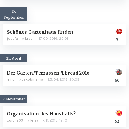
17.
September
Schönes Gartenhaus finden
josefa
»
kreon
17. 09. 2016, 20:01
5
25. April
Der Garten/Terrassen-Thread 2016
mijo
»
Jakobmama
25. 04. 2016, 20:09
60
7. November
Organisation des Haushalts?
corona03
»
Filiza
7. 11. 2015, 19:10
52