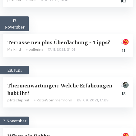
103
17.
November
Terrasse neu plus Überdachung - Tipps?
Maikind
»
ballerina
17. 11. 2021, 21:01
11
28. Juni
Thermenwartungen: Welche Erfahrungen
habt ihr?
18
pfitschipfeil
»
RoterSommermond
28. 06. 2021, 17:29
7. November