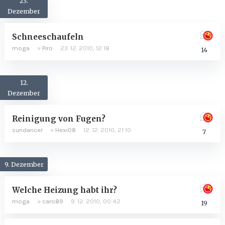
23.
Dezember
Schneeschaufeln
moga
»
Piro
23. 12. 2010, 12:18
14
12.
Dezember
Reinigung von Fugen?
sundancer
»
Hexi08
12. 12. 2010, 21:10
7
9. Dezember
Welche Heizung habt ihr?
moga
»
caro89
9. 12. 2010, 00:42
19