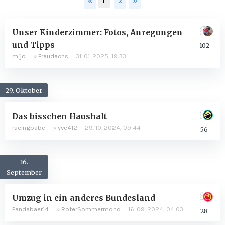
«
1
2
»
Discussion
Unser Kinderzimmer: Fotos, Anregungen
List
und Tipps
102
mijo
»
Fraudachs
31. 01. 2025, 19:33
29. Oktober
Das bisschen Haushalt
racingbabe
»
yve412
29. 10. 2024, 09:44
56
16.
September
Umzug in ein anderes Bundesland
Pandabaer14
»
RoterSommermond
16. 09. 2024, 04:03
28