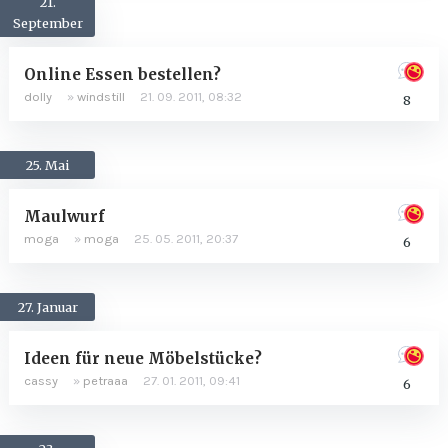
21.
September
Online Essen bestellen?
dolly
»
windstill
21. 09. 2011, 08:32
8
25. Mai
Maulwurf
moga
»
moga
25. 05. 2011, 20:37
6
27. Januar
Ideen für neue Möbelstücke?
cassy
»
petraaa
27. 01. 2011, 09:41
6