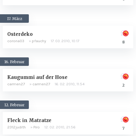
17. März
Osterdeko
corona03
»
pfauchy
17. 03. 2010, 10:17
8
16. Februar
Kaugummi auf der Hose
carmen27
»
carmen27
16. 02. 2010, 11:54
2
12. Februar
Fleck in Matratze
2312judith
»
Piro
12. 02. 2010, 21:56
7