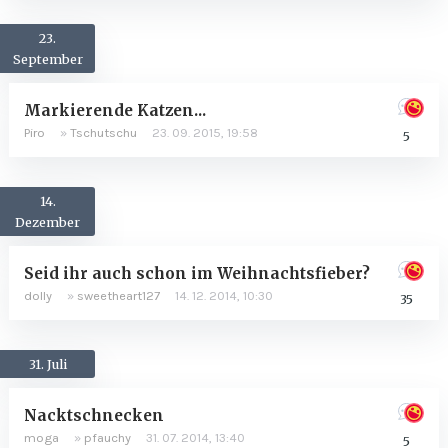
23.
September
Markierende Katzen...
Piro
»
Tschutschu
23. 09. 2015, 19:58
5
14.
Dezember
Seid ihr auch schon im Weihnachtsfieber?
dolly
»
sweetheart127
14. 12. 2014, 10:30
35
31. Juli
Nacktschnecken
moga
»
pfauchy
31. 07. 2014, 13:40
5