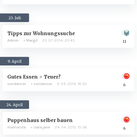
23. Juli
Tipps zur Wohnungssuche
Admin
»
Margit
23. 07. 2014, 23:45
11
9. April
Gutes Essen = Teuer?
sundancer
»
sundancer
9. 04. 2014, 16:30
6
24. April
Puppenhaus selber bauen
mamacita
»
clara.jane
24. 04. 2013, 15:36
6