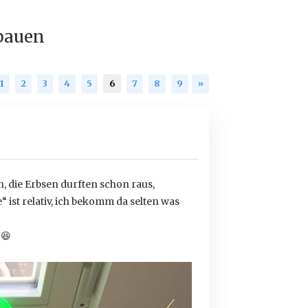
bauen
1
2
3
4
5
6
7
8
9
»
 die Erbsen durften schon raus,
 ist relativ, ich bekomm da selten was
“
😆