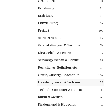
Gesundheit
138
Ernährung
44
Erziehung
74
Entwicklung
66
Freizeit
201
Alleinerziehend
16
Veranstaltungen & Termine
76
Kiga, Schule & Lernen
86
Schwangerschaft & Geburt
40
Rechtliches, Beihilfen, etc.
14
Gratis, Günstig, Geschenkt
364
Haushalt, Bauen & Wohnen
57
Technik, Computer & Internet
31
Kultur & Medien
41
Kindermund & Hoppalas
11