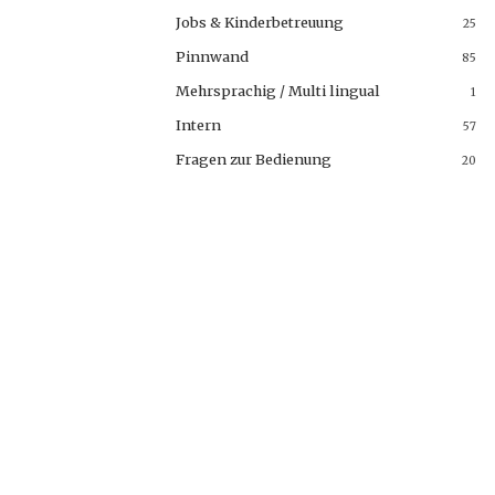
Jobs & Kinderbetreuung
25
Pinnwand
85
Mehrsprachig / Multi lingual
1
Intern
57
Fragen zur Bedienung
20