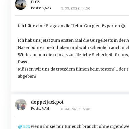
ricz
Posts:
3,623
5. 03. 2022, 14:56
Ich hätte eine Frage an die Heim-Gurgler-Experten
😅
Ich hab uns jetzt zum ersten Mal die Gurgeltests in der A
Nasenbohrer mehr haben und wahrscheinlich auch ni
Wir brauchen die rein als zusätzliche Sicherheit für un
Pass.
Müssen wir uns da trotzdem filmen beim testen? Oder r
abgeben?
doppeljackpot
Posts:
4,451
5. 03. 2022, 15:05
@ricz
wenn ihr sie nur für euch braucht ohne irgendwel