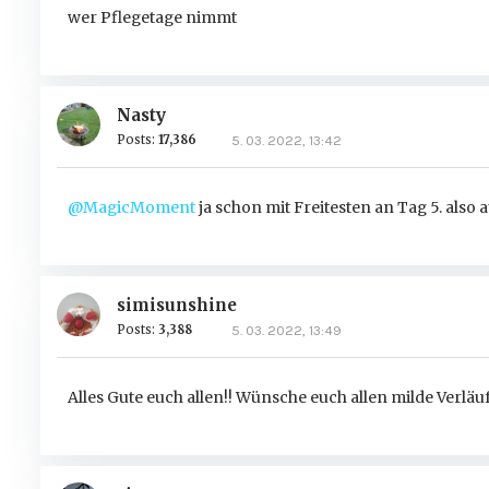
wer Pflegetage nimmt
Nasty
Posts:
17,386
5. 03. 2022, 13:42
@MagicMoment
ja schon mit Freitesten an Tag 5. also 
simisunshine
Posts:
3,388
5. 03. 2022, 13:49
Alles Gute euch allen!! Wünsche euch allen milde Verläu