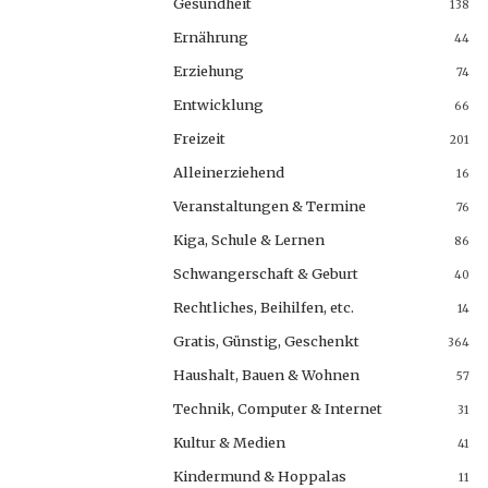
Gesundheit
138
Ernährung
44
Erziehung
74
Entwicklung
66
Freizeit
201
Alleinerziehend
16
Veranstaltungen & Termine
76
Kiga, Schule & Lernen
86
Schwangerschaft & Geburt
40
Rechtliches, Beihilfen, etc.
14
Gratis, Günstig, Geschenkt
364
Haushalt, Bauen & Wohnen
57
Technik, Computer & Internet
31
Kultur & Medien
41
Kindermund & Hoppalas
11