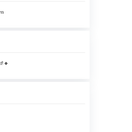
en
f!
🍀