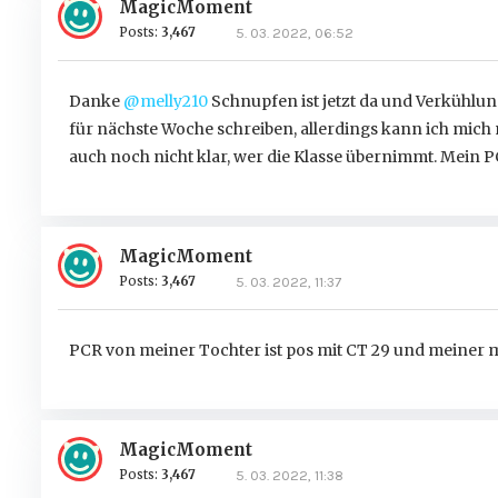
MagicMoment
Posts:
3,467
5. 03. 2022, 06:52
Danke
@melly210
Schnupfen ist jetzt da und Verkühlung
für nächste Woche schreiben, allerdings kann ich mich n
auch noch nicht klar, wer die Klasse übernimmt. Mein P
MagicMoment
Posts:
3,467
5. 03. 2022, 11:37
PCR von meiner Tochter ist pos mit CT 29 und meiner m
MagicMoment
Posts:
3,467
5. 03. 2022, 11:38