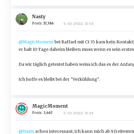
Nasty
Posts:
17,386
5. 03. 2022, 12:03
@MagicMoment
bei Raffael mit Ct 35 kam kein Kontakt
er halt 10 Tage daheim bleiben muss wenn es sein erstes
Da wir täglich getestet haben weiss ich das es der Anfan
Ich hoffe es bleibt bei der "Verkühlung".
MagicMoment
Posts:
3,467
5. 03. 2022, 13:34
@Nasty
schon interessant, ich kann mich ab 9.freitesten