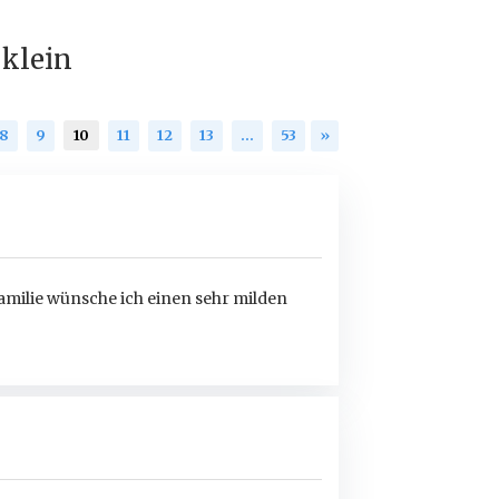
 klein
8
9
10
11
12
13
…
53
»
milie wünsche ich einen sehr milden