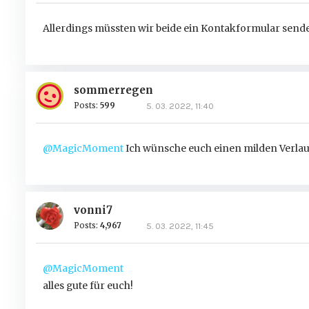
Allerdings müssten wir beide ein Kontakformular send
sommerregen
Posts:
599
5. 03. 2022, 11:40
@MagicMoment
Ich wünsche euch einen milden Verlau
vonni7
Posts:
4,967
5. 03. 2022, 11:45
@MagicMoment
alles gute für euch!