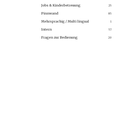
Jobs & Kinderbetreuung
25
Pinnwand
85
Mehrsprachig / Multi lingual
1
Intern
57
Fragen zur Bedienung
20