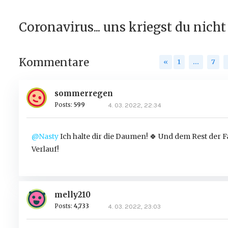
Coronavirus... uns kriegst du nicht
Kommentare
«
1
…
7
sommerregen
Posts:
599
4. 03. 2022, 22:34
@Nasty
Ich halte dir die Daumen!
🍀
Und dem Rest der Fa
Verlauf!
melly210
Posts:
4,733
4. 03. 2022, 23:03