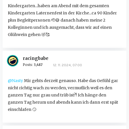
Kindergarten...haben am Abend mit dem gesamten
Kindergarten Laternenfest in der Kirche...ca 90 Kinder
plus Begleitpersonen 🫡
😅
danach haben meine 2
Kolleginnen und ich ausgemacht, dass wir auf einen
Glühwein gehen
🤣
🥰
racingbabe
Posts:
3,487
12. 11. 2024, 07:00
@Nasty
Mir gehts derzeit genauso. Habe das Gefühl gar
nicht richtig wach zu werden, vermutlich weil es den
ganzen Tag nur grau und trüb ist?! Ich hänge den
ganzen Tag herum und abends kann ich dann erst spät
einschlafen
🙄