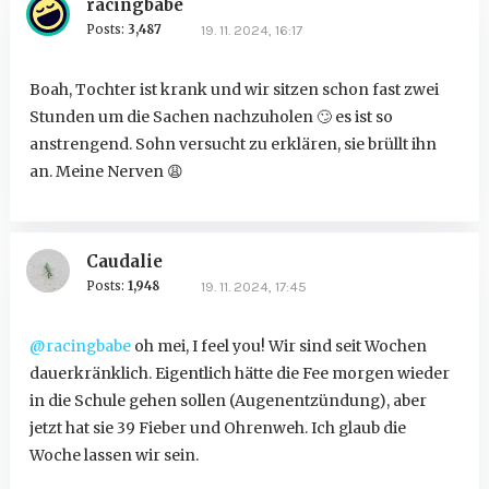
racingbabe
Posts:
3,487
19. 11. 2024, 16:17
Boah, Tochter ist krank und wir sitzen schon fast zwei
Stunden um die Sachen nachzuholen
🙄
es ist so
anstrengend. Sohn versucht zu erklären, sie brüllt ihn
an. Meine Nerven
😩
Caudalie
Posts:
1,948
19. 11. 2024, 17:45
@racingbabe
oh mei, I feel you! Wir sind seit Wochen
dauerkränklich. Eigentlich hätte die Fee morgen wieder
in die Schule gehen sollen (Augenentzündung), aber
jetzt hat sie 39 Fieber und Ohrenweh. Ich glaub die
Woche lassen wir sein.