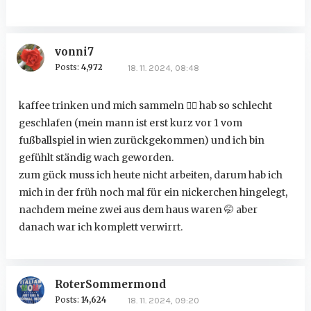
vonni7
Posts:
4,972
18. 11. 2024, 08:48
kaffee trinken und mich sammeln
😵
hab so schlecht
geschlafen (mein mann ist erst kurz vor 1 vom
fußballspiel in wien zurückgekommen) und ich bin
gefühlt ständig wach geworden.
zum gück muss ich heute nicht arbeiten, darum hab ich
mich in der früh noch mal für ein nickerchen hingelegt,
nachdem meine zwei aus dem haus waren
🤭
aber
danach war ich komplett verwirrt.
RoterSommermond
Posts:
14,624
18. 11. 2024, 09:20