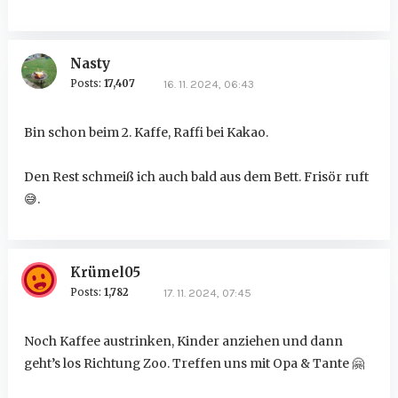
Nasty
Posts:
17,407
16. 11. 2024, 06:43
Bin schon beim 2. Kaffe, Raffi bei Kakao.
Den Rest schmeiß ich auch bald aus dem Bett. Frisör ruft
😅
.
Krümel05
Posts:
1,782
17. 11. 2024, 07:45
Noch Kaffee austrinken, Kinder anziehen und dann
geht’s los Richtung Zoo. Treffen uns mit Opa & Tante
🤗