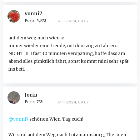
vonni7
Posts:
4,972
17. 11. 2024, 08:57
auf dem weg nach wien
☺
immer wieder eine freude, mit dem zug zu fahren…
NICHT
🤦🏻‍♀️
fast 30 minuten verspätung, hoffe dass am
abend alles pünktlich fährt, sonst kommt mini sehr spät
ins bett.
Jorin
Posts:
735
17. 11. 2024, 09:07
@vonni7
schönen Wien-Tag euch!
Wir sind auf dem Weg nach Lutzmannsburg, Thermen-