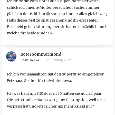
Ich finde die vom Hofer auch super. Normalerweise
schicke ich meine Mutter bei solchen Sachen immer
gleich in der Früh hin
😂
sonst ist immer alles gleich weg.
Habs dieses Mal zu spät gesehen und ihr erst später
Bescheid geben können, aber sie hatten tatsächlich noch
welche für beide Kinder 🥳
RoterSommermond
Posts:
14,624
11. 11. 2024, 14:03
Ich bin vor jaaaaahren mit den Superfit so eingefahren.
Fetznass. Seither für tiefwinter lowa.
Ich war heut um 8:10 dort, in 36 hatten sie noch 2 paar.
Die befreundete Mama war ganz fassungslos, weil sie es
verpasst hat und jetzt sicher nix mehr kriegt in 34