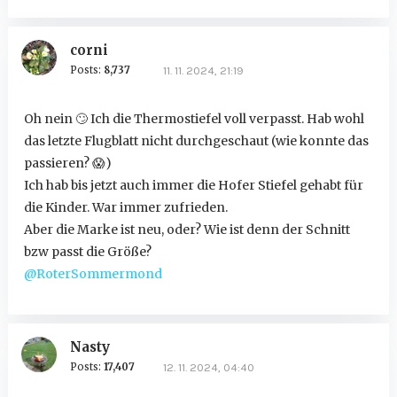
corni
Posts:
8,737
11. 11. 2024, 21:19
Oh nein
🙄
Ich die Thermostiefel voll verpasst. Hab wohl
das letzte Flugblatt nicht durchgeschaut (wie konnte das
passieren?
😱
)
Ich hab bis jetzt auch immer die Hofer Stiefel gehabt für
die Kinder. War immer zufrieden.
Aber die Marke ist neu, oder? Wie ist denn der Schnitt
bzw passt die Größe?
@RoterSommermond
Nasty
Posts:
17,407
12. 11. 2024, 04:40