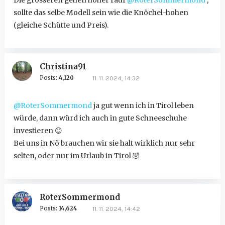
sollte das selbe Modell sein wie die Knöchel-hohen
(gleiche Schütte und Preis).
Christina91
Posts:
4,120
11. 11. 2024, 14:32
@RoterSommermond
ja gut wenn ich in Tirol leben
würde, dann würd ich auch in gute Schneeschuhe
investieren
😊
Bei uns in Nö brauchen wir sie halt wirklich nur sehr
selten, oder nur im Urlaub in Tirol
🤣
RoterSommermond
Posts:
14,624
11. 11. 2024, 14:42