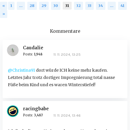
«
1
…
28
29
30
31
32
33
34
…
41
»
Kommentare
Caudalie
Posts:
1,948
11. 11. 2024, 13:25
@Christina91
dort würde ICH keine mehr kaufen.
Letztes Jahr trotz dortiger Impregnierung total nasse
Füße beim Kind und es waren Winterstiefel!
racingbabe
Posts:
3,487
11. 11. 2024, 13:46