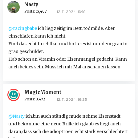
Nasty
Posts:
17,407
12. 11. 2024, 13:19
@racingbabe
ich lieg zeitig im Bett, todmüde. Aber
einschlafen kann ich nicht.
Find das echt furchtbar und hoffe es ist nur dem grau in
grau geschuldet.
Hab schon an Vitamin oder Eisenmangel gedacht. Kann
auch beides sein. Muss ich mir Mal anschauen lassen.
MagicMoment
Posts:
3,472
12. 11. 2024, 16:25
@Nasty
ich.bin auch ständig müde nehme Eisenstadt
und bekomme eine neue Brille ich glaub es liegt auch
daran,dass sich die adioptroen echt stark verschlechtert