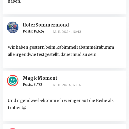
haben.
RoterSommermond
Posts:
14,624
12. 11. 2024, 16:43
Wir haben gestern beim Rabimmelrabammelrabumm
alle irgendwie festgestellt, dauermüd zu sein
MagicMoment
Posts:
3,472
12. 11. 2024, 17:54
Und irgendwie bekomm ich weniger auf die Reihe als
früher
😬