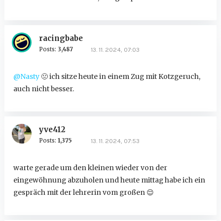
racingbabe
Posts:
3,487
13. 11. 2024, 07:03
@Nasty
🤢
ich sitze heute in einem Zug mit Kotzgeruch,
auch nicht besser.
yve412
Posts:
1,375
13. 11. 2024, 07:53
warte gerade um den kleinen wieder von der
eingewöhnung abzuholen und heute mittag habe ich ein
gespräch mit der lehrerin vom großen
😌