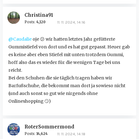
Christina91
Posts:
4,120
11. 11. 2024, 14:16
@Caudalie
oje
😕
wir hatten letztes Jahr gefütterte
Gummistiefel von dort und es hat gut gepasst. Heuer gab
es keine aber eben Stiefel mit unten trotzdem Gummi,
hoff also das es wieder für die wenigen Tage bei uns
reicht.
Bei den Schuhen die sie täglich tragen haben wir
Barfußschuhe, die bekommt man dort ja sowieso nicht
(und auch sonst so gut wie nirgends ohne
Onlineshopping
🙄
)
RoterSommermond
Posts:
14,624
11. 11. 2024, 14:18