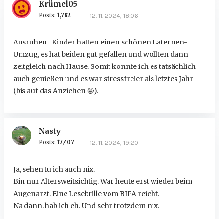
Krümel05
Posts:
1,782
12. 11. 2024, 18:06
Ausruhen…Kinder hatten einen schönen Laternen-
Umzug, es hat beiden gut gefallen und wollten dann
zeitgleich nach Hause. Somit konnte ich es tatsächlich
auch genießen und es war stressfreier als letztes Jahr
(bis auf das Anziehen
🤪
).
Nasty
Posts:
17,407
12. 11. 2024, 19:20
Ja, sehen tu ich auch nix.
Bin nur Altersweitsichtig. War heute erst wieder beim
Augenarzt. Eine Lesebrille vom BIPA reicht.
Na dann. hab ich eh. Und sehr trotzdem nix.