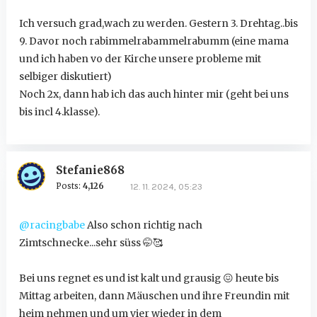
Ich versuch grad,wach zu werden. Gestern 3. Drehtag..bis
9. Davor noch rabimmelrabammelrabumm (eine mama
und ich haben vo der Kirche unsere probleme mit
selbiger diskutiert)
Noch 2x, dann hab ich das auch hinter mir (geht bei uns
bis incl 4.klasse).
Stefanie868
Posts:
4,126
12. 11. 2024, 05:23
@racingbabe
Also schon richtig nach
Zimtschnecke...sehr süss
🤭
🥰
Bei uns regnet es und ist kalt und grausig
😖
heute bis
Mittag arbeiten, dann Mäuschen und ihre Freundin mit
heim nehmen und um vier wieder in dem