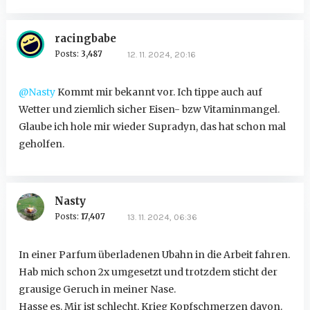
racingbabe
Posts:
3,487
12. 11. 2024, 20:16
@Nasty
Kommt mir bekannt vor. Ich tippe auch auf
Wetter und ziemlich sicher Eisen- bzw Vitaminmangel.
Glaube ich hole mir wieder Supradyn, das hat schon mal
geholfen.
Nasty
Posts:
17,407
13. 11. 2024, 06:36
In einer Parfum überladenen Ubahn in die Arbeit fahren.
Hab mich schon 2x umgesetzt und trotzdem sticht der
grausige Geruch in meiner Nase.
Hasse es. Mir ist schlecht, Krieg Kopfschmerzen davon.