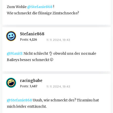
Zum Wohle
@Stefanie868
!
Wie schmeckt die flüssige Zimtschnecke?
Stefanie868
Posts:
4,126
11. 11. 2024, 19:43
@Maxi01
Nicht schlecht
👌
obwohl uns der normale
Baileys besser schmeckt
🤭
racingbabe
Posts:
3,487
11. 11. 2024, 19:43
@Stefanie868
Uuuh, wie schmeckt der? Tiramisu hat
mich leider enttäuscht.