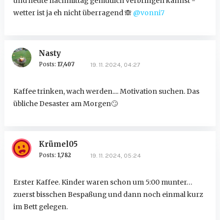
und heute nachmittag gemütlich verbringen kannst -
wetter ist ja eh nicht überragend
🙈
@vonni7
Nasty
Posts:
17,407
19. 11. 2024, 04:27
Kaffee trinken, wach werden.... Motivation suchen. Das
übliche Desaster am Morgen
🙄
Krümel05
Posts:
1,782
19. 11. 2024, 05:24
Erster Kaffee. Kinder waren schon um 5:00 munter…
zuerst bisschen Bespaßung und dann noch einmal kurz
im Bett gelegen.