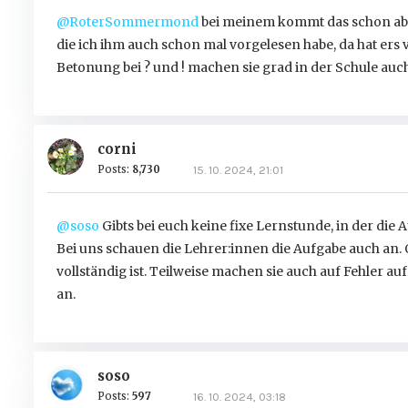
@RoterSommermond
bei meinem kommt das schon aber 
die ich ihm auch schon mal vorgelesen habe, da hat ers v
Betonung bei ? und ! machen sie grad in der Schule auc
corni
Posts:
8,730
15. 10. 2024, 21:01
@soso
Gibts bei euch keine fixe Lernstunde, in der die
Bei uns schauen die Lehrer:innen die Aufgabe auch an.
vollständig ist. Teilweise machen sie auch auf Fehler
an.
soso
Posts:
597
16. 10. 2024, 03:18