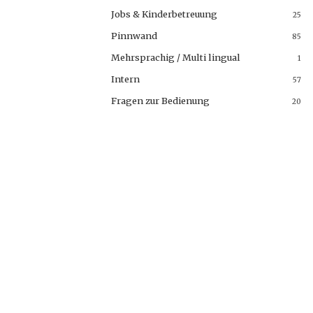
Jobs & Kinderbetreuung
25
Pinnwand
85
Mehrsprachig / Multi lingual
1
Intern
57
Fragen zur Bedienung
20