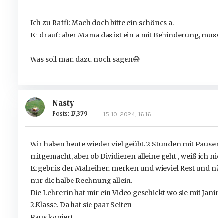
Ich zu Raffi: Mach doch bitte ein schönes a.
Er drauf: aber Mama das ist ein a mit Behinderung, mu
Was soll man dazu noch sagen
😅
Nasty
Posts:
17,379
15. 10. 2024, 16:16
Wir haben heute wieder viel geübt. 2 Stunden mit Pausen. 
mitgemacht, aber ob Dividieren alleine geht , weiß ich nic
Ergebnis der Malreihen merken und wieviel Rest und näc
nur die halbe Rechnung allein.
Die Lehrerin hat mir ein Video geschickt wo sie mit Janin
2.Klasse. Da hat sie paar Seiten
Raus kopiert.