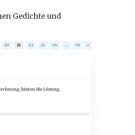
nen Gedichte und
20
21
22
23
24
…
30
»
Rechnung, hinten die Lösung,