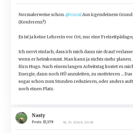
Normalerweise schon.
@corni
Aus irgendeinem Grund is
(Konferenz?)
Es ist ja keine Lehrerin vor Ort, nur eine Freizeitpädago
Ich nervt einfach, dass ich mich dann nie drauf verlassen
wenn er heimkommt. Man kann ja nichts mehr planen. I
fürn Hugo. Nach einem langen Arbeitstag kostet es mic
Energie, dann noch HÜ anzuleiten, zu motivieren ... Das f
sogar schon zum Stunden reduzieren, oder anders aufte
noch einen Platz.
Nasty
Posts:
17,379
16. 10. 2024, 03:18