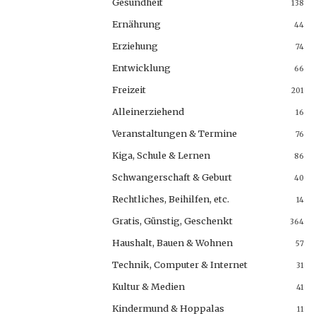
Gesundheit
138
Ernährung
44
Erziehung
74
Entwicklung
66
Freizeit
201
Alleinerziehend
16
Veranstaltungen & Termine
76
Kiga, Schule & Lernen
86
Schwangerschaft & Geburt
40
Rechtliches, Beihilfen, etc.
14
Gratis, Günstig, Geschenkt
364
Haushalt, Bauen & Wohnen
57
Technik, Computer & Internet
31
Kultur & Medien
41
Kindermund & Hoppalas
11