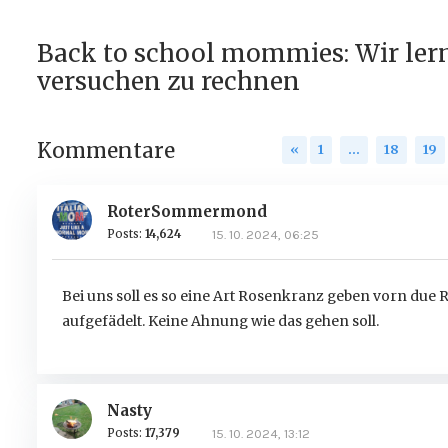
Back to school mommies: Wir ler
versuchen zu rechnen
Kommentare
«
1
…
18
19
RoterSommermond
Posts:
14,624
15. 10. 2024, 06:25
Bei uns soll es so eine Art Rosenkranz geben vorn due 
aufgefädelt. Keine Ahnung wie das gehen soll.
Nasty
Posts:
17,379
15. 10. 2024, 13:12