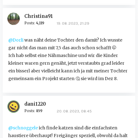
Christina91
Posts:
4,119
19. 08. 2023, 21:29
@Dorli
was näht deine Tochter den damit? Ich wusste
gar nicht das man mit 7,5 das auch schon schafft
🤭
Ich hab selbst eine Nähmaschine und wir die Kinder
kleiner waren gern genäht, jetzt verstaubts grad leider
ein bisserl aber vielleicht kann ich ja mit meiner Tochter
gemeinsam ein Projekt starten
🤔
sie wird im Dez 8.
dani1220
Posts:
859
20. 08. 2023, 08:45
@schnoggele
ich finde katzen sind die einfachsten
haustiere überhaupt! Freigänger speziell, obwohl da halt