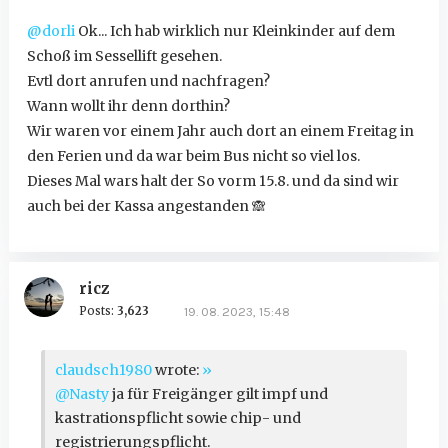
@dorli
Ok... Ich hab wirklich nur Kleinkinder auf dem
Schoß im Sessellift gesehen.
Evtl dort anrufen und nachfragen?
Wann wollt ihr denn dorthin?
Wir waren vor einem Jahr auch dort an einem Freitag in
den Ferien und da war beim Bus nicht so viel los.
Dieses Mal wars halt der So vorm 15.8. und da sind wir
auch bei der Kassa angestanden
🙈
ricz
Posts:
3,623
19. 08. 2023, 15:48
claudsch1980
wrote:
»
@Nasty
ja für Freigänger gilt impf und
kastrationspflicht sowie chip- und
registrierungspflicht.