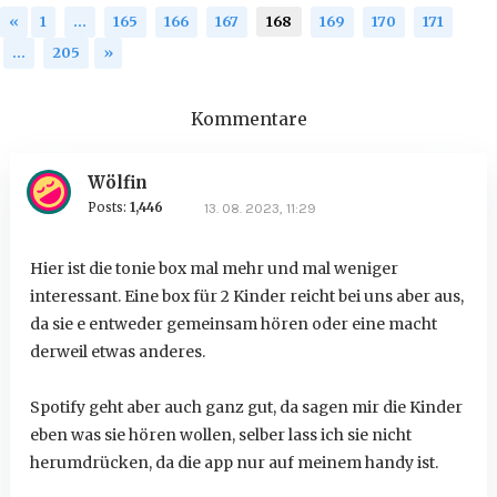
«
1
…
165
166
167
168
169
170
171
…
205
»
Kommentare
Wölfin
Posts:
1,446
13. 08. 2023, 11:29
Hier ist die tonie box mal mehr und mal weniger
interessant. Eine box für 2 Kinder reicht bei uns aber aus,
da sie e entweder gemeinsam hören oder eine macht
derweil etwas anderes.
Spotify geht aber auch ganz gut, da sagen mir die Kinder
eben was sie hören wollen, selber lass ich sie nicht
herumdrücken, da die app nur auf meinem handy ist.