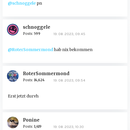
@schnoggele
pn
schnoggele
Posts:
599
19. 08. 2023, 09:45
@RoterSommermond
hab nix bekommen
RoterSommermond
Posts:
14,624
19. 08. 2023, 09:54
Erst jetzt durvh
Ponine
Posts:
1,419
19. 08. 2023, 10:30