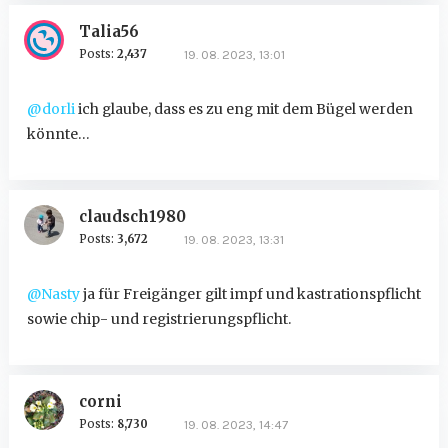
Talia56
Posts:
2,437
19. 08. 2023, 13:01
@dorli
ich glaube, dass es zu eng mit dem Bügel werden
könnte…
claudsch1980
Posts:
3,672
19. 08. 2023, 13:31
@Nasty
ja für Freigänger gilt impf und kastrationspflicht
sowie chip- und registrierungspflicht.
corni
Posts:
8,730
19. 08. 2023, 14:47