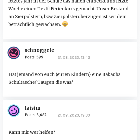
letztes Jahr in der Schule das nähen entdeckt und letzte
Woche einen Textil Ferienkurs gemacht. Unser Bestand
an Zierpölstern, bzw Zierpölsterüberzügen ist seit dem
beträchtlich gewachsen.
schnoggele
Posts:
599
21. 08. 2023, 13:42
Hat jemand von euch (euren Kindern) eine Babauba
Schultasche? Taugen die was?
taisim
Posts:
3,682
21. 08. 2023, 19:33
Kann mir wer helfen?