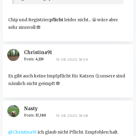
Chip und Registrier
pflicht
leider nicht...
😬
wäre aber
sehr sinnvoll
🙈
Christina91
Posts:
4,119
19. 08. 2023, 18:04
Es gibt auch keine Impfpflicht für Katzen
🤔
unsere sind
nämlich nicht geimpft
🙈
Nasty
Posts:
17,380
19. 08. 2023, 18:08
@Christina91
ich glaub nicht Pflicht. Empfohlen halt.