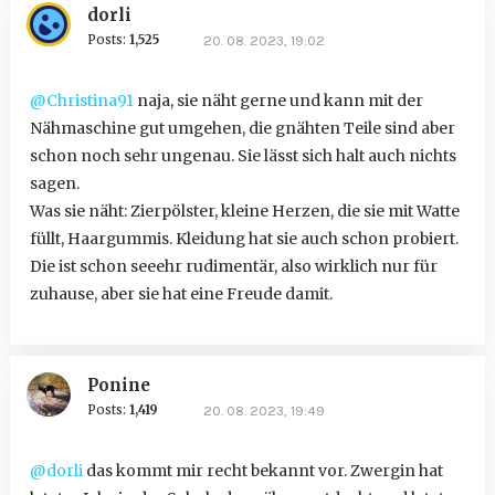
dorli
Posts:
1,525
20. 08. 2023, 19:02
@Christina91
naja, sie näht gerne und kann mit der
Nähmaschine gut umgehen, die gnähten Teile sind aber
schon noch sehr ungenau. Sie lässt sich halt auch nichts
sagen.
Was sie näht: Zierpölster, kleine Herzen, die sie mit Watte
füllt, Haargummis. Kleidung hat sie auch schon probiert.
Die ist schon seeehr rudimentär, also wirklich nur für
zuhause, aber sie hat eine Freude damit.
Ponine
Posts:
1,419
20. 08. 2023, 19:49
@dorli
das kommt mir recht bekannt vor. Zwergin hat