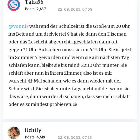
Talia56
Posts:
2,437
22. 08. 2023, 07:08
@vonni7
während der Schulzeit ist die Große um 20 Uhr
ins Bett und um dreiviertel 9 hat sie dann den Discman
oder das Leselicht abgedreht…geschlafen dann oft
gegen 21 Uhr. Aufstehen muss sie um 6:15 Uhr. Sie ist jetzt
im Sommer 7 geworden und wenn sie am nächsten Tag
schlafen kann, bleibt sie bis mind. 22:30 Uhr munter. Sie
schläft aber nun in ihrem Zimmer, also ist es mir
wurscht.
😅
Mal schauen, wie es dann wieder mit der
Schule wird. Sie ist aber untertags nicht müde…wenn sie
das wäre, dann würde ich schauen, dass sie mehr schläft
oder es zumindest probieren.
🙈
itchify
Posts:
4,419
22. 08. 2023, 07:33