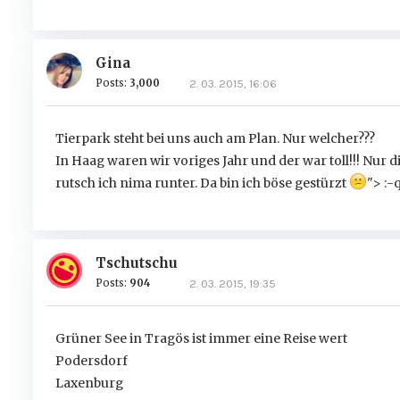
Gina
Posts:
3,000
2. 03. 2015, 16:06
Tierpark steht bei uns auch am Plan. Nur welcher???
In Haag waren wir voriges Jahr und der war toll!!! Nur 
rutsch ich nima runter. Da bin ich böse gestürzt
"> :-
Tschutschu
Posts:
904
2. 03. 2015, 19:35
Grüner See in Tragös ist immer eine Reise wert
Podersdorf
Laxenburg