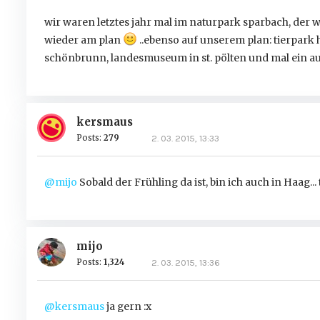
wir waren letztes jahr mal im naturpark sparbach, der w
wieder am plan
..ebenso auf unserem plan: tierpark
schönbrunn, landesmuseum in st. pölten und mal ein a
kersmaus
Posts:
279
2. 03. 2015, 13:33
@mijo
Sobald der Frühling da ist, bin ich auch in Haag...
mijo
Posts:
1,324
2. 03. 2015, 13:36
@kersmaus
ja gern :x