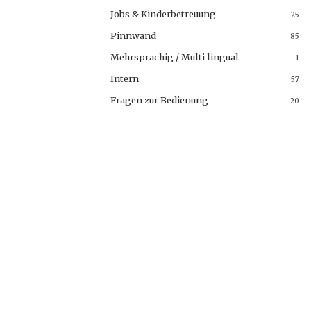
Jobs & Kinderbetreuung
25
Pinnwand
85
Mehrsprachig / Multi lingual
1
Intern
57
Fragen zur Bedienung
20