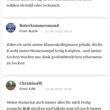
wählen ob textil oder technisch.
RoterSommermond
Posts:
14,624
27. 06. 2023, 08:37
Hätte ich nicht meine Klassenkolleginnen gehabt, dürfte
K wohl meine blumenampel fertig knüpfen... und meine
Socken wurden nur dank großmütterlichen erbarmens
zu Socken
Christina91
Posts:
4,119
27. 06. 2023, 10:26
Meine Mama hat auch immer alles für mich fertig
gemacht
😂
😂
stricken und häkeln mag ich noch immer