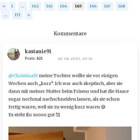
«
1
…
162
163
164
165
166
167
168
…
171
»
Kommentare
kastanie91
Posts:
821
26. 06. 2023, 00:33
@Christina91
meine Tochter wollte sie vor einigen
Wochen auch „kurz“. Ich war auch skeptisch, aber sie
dann mit meiner Mutter beim Friseur und hat die Haare
sogar nochmal nachschneiden lassen, als sie schon
fertig waren, weil sie zu wenig kurz waren
😅
Es steht ihr soooo gut 🥰