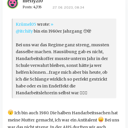
melly210
Posts:
4,735
27. 06. 2023, 08:34
Krümel05
wrote:
»
@itchify
bin ein 1980er Jahrgang 🥺🫣
Bei uns war das Regime ganz streng, mussten
dasselbe machen. Hausübung gab es nicht,
Handarbeitskoffer musste unterm Jahr in der
Schule verwahrt bleiben, sonst hätte ja wer
helfen können…frage mich aber bis heute, ob
ich die Schlange wirklich so perfekt gestrickt
habe oder es im Endeffekt die
Handarbeitslehrerin selbst war
🤷🏻‍♀️
Ich bin auch 1980. Die halben Handarbeitssachen hat
meine Mutter gemacht, ich war ein Antitalent
Bei uns
war das nicht streng. In der AHS durften wir auch