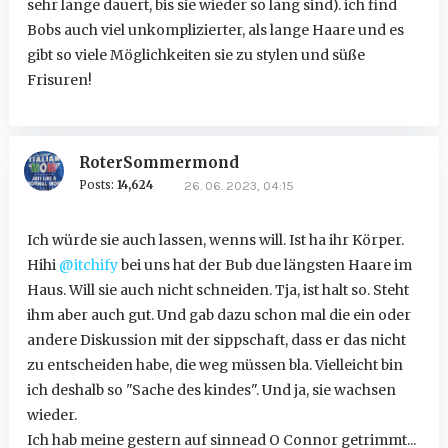
sehr lange dauert, bis sie wieder so lang sind). ich find
Bobs auch viel unkomplizierter, als lange Haare und es
gibt so viele Möglichkeiten sie zu stylen und süße
Frisuren!
RoterSommermond
Posts:
14,624
26. 06. 2023, 04:15
Ich würde sie auch lassen, wenns will. Ist ha ihr Körper.
Hihi
@itchify
bei uns hat der Bub due längsten Haare im
Haus. Will sie auch nicht schneiden. Tja, ist halt so. Steht
ihm aber auch gut. Und gab dazu schon mal die ein oder
andere Diskussion mit der sippschaft, dass er das nicht
zu entscheiden habe, die weg müssen bla. Vielleicht bin
ich deshalb so "Sache des kindes". Und ja, sie wachsen
wieder.
Ich hab meine gestern auf sinnead O Connor getrimmt...