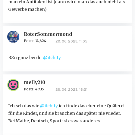
man ein Antitalent ist (dann wird man das auch nicht als
Gewerbe machen).
RoterSommermond
Posts:
14,624
29. 06. 2023, 11:05
B8n ganz bei dir
@itchify
melly210
Posts:
4,735
29. 06. 2023, 16:21
Ich seh das wie
@itchify
ich finde das eher eine Quälerei
für die Kinder, und sie brauchen das später nie wieder.
Bei Mathe, Deutsch, Sport ist es was anderes.