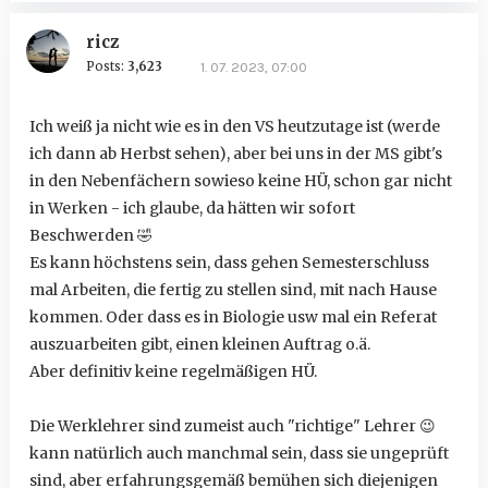
ricz
Posts:
3,623
1. 07. 2023, 07:00
Ich weiß ja nicht wie es in den VS heutzutage ist (werde
ich dann ab Herbst sehen), aber bei uns in der MS gibt's
in den Nebenfächern sowieso keine HÜ, schon gar nicht
in Werken - ich glaube, da hätten wir sofort
Beschwerden
🤣
Es kann höchstens sein, dass gehen Semesterschluss
mal Arbeiten, die fertig zu stellen sind, mit nach Hause
kommen. Oder dass es in Biologie usw mal ein Referat
auszuarbeiten gibt, einen kleinen Auftrag o.ä.
Aber definitiv keine regelmäßigen HÜ.
Die Werklehrer sind zumeist auch "richtige" Lehrer
😉
kann natürlich auch manchmal sein, dass sie ungeprüft
sind, aber erfahrungsgemäß bemühen sich diejenigen