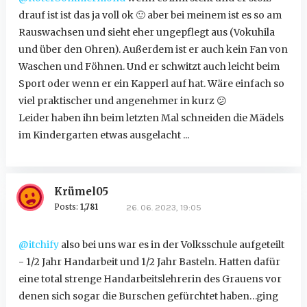
drauf ist ist das ja voll ok
🙂
aber bei meinem ist es so am
Rauswachsen und sieht eher ungepflegt aus (Vokuhila
und über den Ohren). Außerdem ist er auch kein Fan von
Waschen und Föhnen. Und er schwitzt auch leicht beim
Sport oder wenn er ein Kapperl auf hat. Wäre einfach so
viel praktischer und angenehmer in kurz
😕
Leider haben ihn beim letzten Mal schneiden die Mädels
im Kindergarten etwas ausgelacht ...
Krümel05
Posts:
1,781
26. 06. 2023, 19:05
@itchify
also bei uns war es in der Volksschule aufgeteilt
- 1/2 Jahr Handarbeit und 1/2 Jahr Basteln. Hatten dafür
eine total strenge Handarbeitslehrerin des Grauens vor
denen sich sogar die Burschen gefürchtet haben…ging