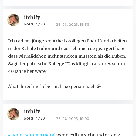
itchify
Posts:
4,423
26. 06. 2023, 18:56
Ich red mit jüngeren Arbeitskollegen über Handarbeiten
in der Schule früher und dass ich mich so geärgert habe
dass wir Mädchen mehr stricken mussten als die Buben.
Sagt der polnische Kollege "Das klingt ja als ob es schon
40 Jahre her wäre"
Äh.. Ich rechne lieber nicht so genau nach 🫣
itchify
Posts:
4,423
26. 06. 2023, 19:00
@RoterSommermond
wenn es ihm steht und er stolz