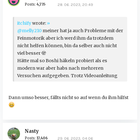
Posts:
4,735
28. 06. 2023, 20:49
itchify
wrote:
»
@melly210
meiner hat ja auch Probleme mit der
Feinmotorik aber ich werd ihm da trotzdem
nicht helfen können, bin da selber auch nicht
viel besser 🫣
Hätte mal so Boshi häkeln probiert als es
modern war aber habs nach mehreren
Versuchen aufgegeben. Trotz Videoanleitung
Dann umso besser, fällts nicht so auf wenn du ihm hilfst
Nasty
Posts:
17,406
29. 06. 2023, 04:06