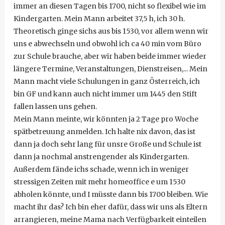
immer an diesen Tagen bis 1700, nicht so flexibel wie im
Kindergarten. Mein Mann arbeitet 37,5 h, ich 30 h.
Theoretisch ginge sichs aus bis 1530, vor allem wenn wir
uns e abwechseln und obwohl ich ca 40 min vom Büro
zur Schule brauche, aber wir haben beide immer wieder
längere Termine, Veranstaltungen, Dienstreisen,... Mein
Mann macht viele Schulungen in ganz Österreich, ich
bin GF und kann auch nicht immer um 1445 den Stift
fallen lassen uns gehen.
Mein Mann meinte, wir könnten ja 2 Tage pro Woche
spätbetreuung anmelden. Ich halte nix davon, das ist
dann ja doch sehr lang für unsre Große und Schule ist
dann ja nochmal anstrengender als Kindergarten.
Außerdem fände ichs schade, wenn ich in weniger
stressigen Zeiten mit mehr homeoffice e um 1530
abholen könnte, und I müsste dann bis 1700 bleiben. Wie
macht ihr das? Ich bin eher dafür, dass wir uns als Eltern
arrangieren, meine Mama nach Verfügbarkeit einteilen