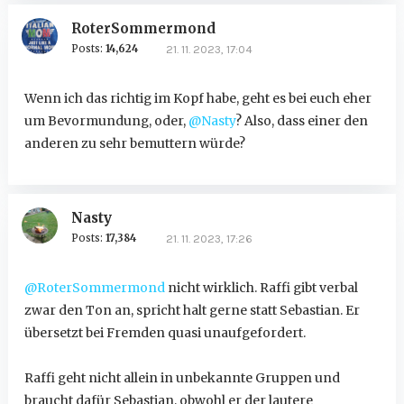
RoterSommermond
Posts:
14,624
21. 11. 2023, 17:04
Wenn ich das richtig im Kopf habe, geht es bei euch eher
um Bevormundung, oder,
@Nasty
? Also, dass einer den
anderen zu sehr bemuttern würde?
Nasty
Posts:
17,384
21. 11. 2023, 17:26
@RoterSommermond
nicht wirklich. Raffi gibt verbal
zwar den Ton an, spricht halt gerne statt Sebastian. Er
übersetzt bei Fremden quasi unaufgefordert.
Raffi geht nicht allein in unbekannte Gruppen und
braucht dafür Sebastian, obwohl er der lautere