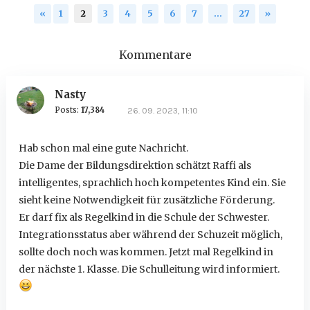
«
1
2
3
4
5
6
7
…
27
»
Kommentare
Nasty
Posts:
17,384
26. 09. 2023, 11:10
Hab schon mal eine gute Nachricht.
Die Dame der Bildungsdirektion schätzt Raffi als
intelligentes, sprachlich hoch kompetentes Kind ein. Sie
sieht keine Notwendigkeit für zusätzliche Förderung.
Er darf fix als Regelkind in die Schule der Schwester.
Integrationsstatus aber während der Schuzeit möglich,
sollte doch noch was kommen. Jetzt mal Regelkind in
der nächste 1. Klasse. Die Schulleitung wird informiert.