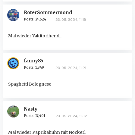
RoterSommermond
Posts:
14,624
23. 05. 2024, 11:19
Mal wieder Yakitorihendl.
fanny85
Posts:
1,349
23. 05. 2024, 11:21
Spaghetti Bolognese
Nasty
Posts:
17,401
23. 05. 2024, 11:32
Mal wieder Paprikahuhn mit Nockerl