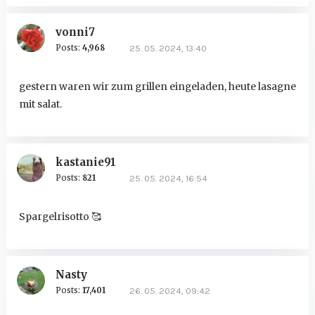
vonni7
Posts:
4,968
25. 05. 2024, 13:40
gestern waren wir zum grillen eingeladen, heute lasagne
mit salat.
kastanie91
Posts:
821
25. 05. 2024, 16:54
Spargelrisotto 🥰
Nasty
Posts:
17,401
26. 05. 2024, 09:42