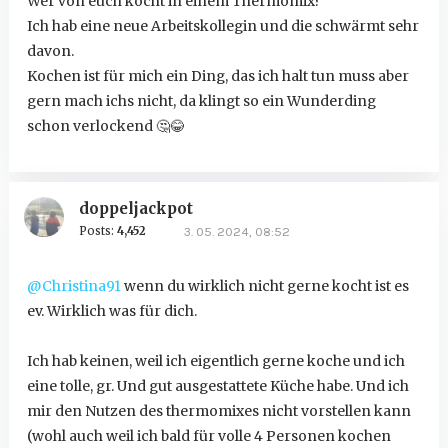
Wer von euch kocht in einem Thermomix?
Ich hab eine neue Arbeitskollegin und die schwärmt sehr
davon.
Kochen ist für mich ein Ding, das ich halt tun muss aber
gern mach ichs nicht, da klingt so ein Wunderding
schon verlockend
🤔
😂
doppeljackpot
Posts:
4,452
3. 05. 2024, 08:52
@Christina91
wenn du wirklich nicht gerne kocht ist es
ev. Wirklich was für dich.
Ich hab keinen, weil ich eigentlich gerne koche und ich
eine tolle, gr. Und gut ausgestattete Küche habe. Und ich
mir den Nutzen des thermomixes nicht vorstellen kann
(wohl auch weil ich bald für volle 4 Personen kochen