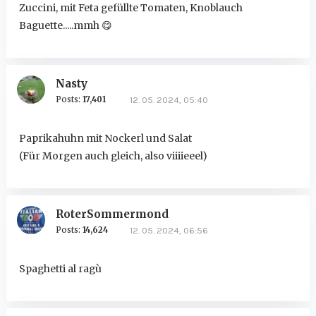
Zuccini, mit Feta gefüllte Tomaten, Knoblauch
Baguette.....mmh
😋
Nasty
Posts:
17,401
12. 05. 2024, 05:40
Paprikahuhn mit Nockerl und Salat
(Für Morgen auch gleich, also viiiieeel)
RoterSommermond
Posts:
14,624
12. 05. 2024, 06:56
Spaghetti al ragù