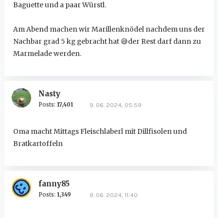
Baguette und a paar Würstl.
Am Abend machen wir Marillenknödel nachdem uns der
Nachbar grad 5 kg gebracht hat
😅
der Rest darf dann zu
Marmelade werden.
Nasty
Posts:
17,401
9. 06. 2024, 05:59
Oma macht Mittags Fleischlaberl mit Dillfisolen und
Bratkartoffeln
fanny85
Posts:
1,349
9. 06. 2024, 11:40