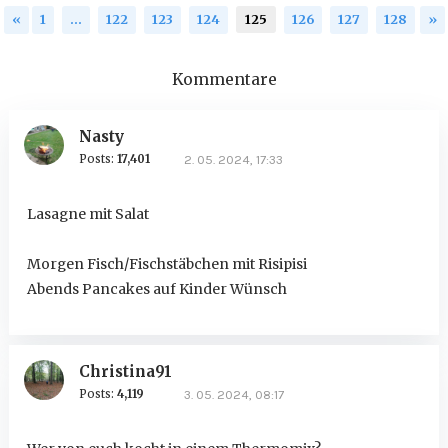
«
1
…
122
123
124
125
126
127
128
»
Kommentare
Nasty
Posts:
17,401
2. 05. 2024, 17:33
Lasagne mit Salat
Morgen Fisch/Fischstäbchen mit Risipisi
Abends Pancakes auf Kinder Wünsch
Christina91
Posts:
4,119
3. 05. 2024, 08:17