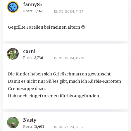
fanny85
Posts:
1,349
12. 05. 2024, 11:37
Gegrillte Forellen bei meinen Eltern
😋
corni
Posts:
8,736
15. 05. 2024, 07:13
Die Kinder haben sich Grießschmarren gewünscht.
Damit es nicht nur Süßes gibt, mach ich Kürbis-Karotten
Cremesuppe dazu.
Hab noch eingefrorenen Kürbis angefunden...
Nasty
Posts:
17,401
15. 05. 2024, 12:17