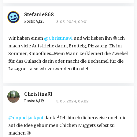
Stefanie868
Posts:
4,125
3. 05. 2024, 09:01
Wir haben einen
@Christina91
und wir lieben ihn
😄
ich
mach viele Aufstriche darin, Brotteig, Pizzateig, Eis im
Sommer, Smoothies...Mein Mann zerkleinert die Zwiebel
für das Gulasch darin oder macht die Bechamel für die
Lasagne....also wir verwenden ihn viel
Christina91
Posts:
4,119
3. 05. 2024, 09:22
@doppeljackpot
danke! Ich bin ehrlicherweise noch nie
auf die Idee gekommen Chicken Nuggets selbst zu
machen
😬