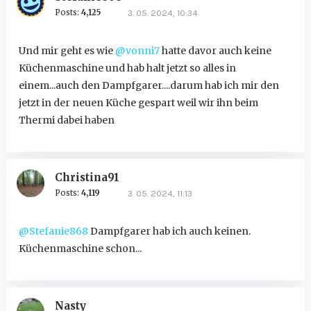
Posts:
4,125
3. 05. 2024, 10:34
Und mir geht es wie
@vonni7
hatte davor auch keine
Küchenmaschine und hab halt jetzt so alles in
einem...auch den Dampfgarer....darum hab ich mir den
jetzt in der neuen Küche gespart weil wir ihn beim
Thermi dabei haben
Christina91
Posts:
4,119
3. 05. 2024, 11:13
@Stefanie868
Dampfgarer hab ich auch keinen.
Küchenmaschine schon...
Nasty