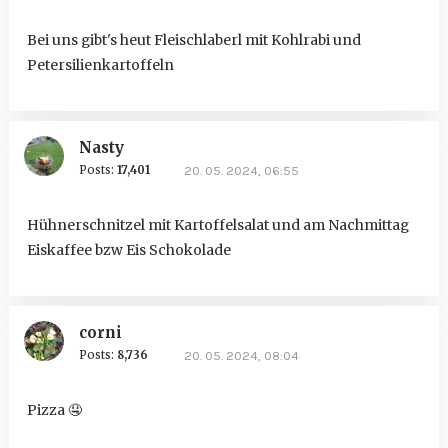
Bei uns gibt's heut Fleischlaberl mit Kohlrabi und
Petersilienkartoffeln
Nasty
Posts:
17,401
20. 05. 2024, 06:55
Hühnerschnitzel mit Kartoffelsalat und am Nachmittag
Eiskaffee bzw Eis Schokolade
corni
Posts:
8,736
20. 05. 2024, 08:04
Pizza
🤤