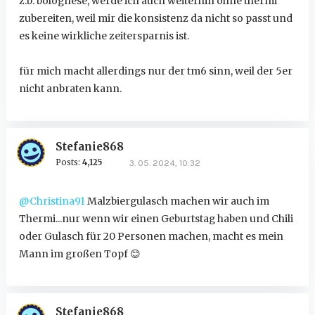
z.b. bolognese, werde ich auch weiterhin ohne thermi
zubereiten, weil mir die konsistenz da nicht so passt und
es keine wirkliche zeitersparnis ist.
für mich macht allerdings nur der tm6 sinn, weil der 5er
nicht anbraten kann.
Stefanie868
Posts:
4,125
3. 05. 2024, 10:32
@Christina91
Malzbiergulasch machen wir auch im
Thermi...nur wenn wir einen Geburtstag haben und Chili
oder Gulasch für 20 Personen machen, macht es mein
Mann im großen Topf
😊
Stefanie868