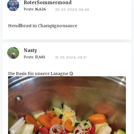
RoterSommermond
Posts:
14,624
30. 05. 2024, 06:49
Hendlbrust in Champignonsauce
Nasty
Posts:
17,401
31. 05. 2024, 09:31
Die Basis für unsere Lasagne
😋