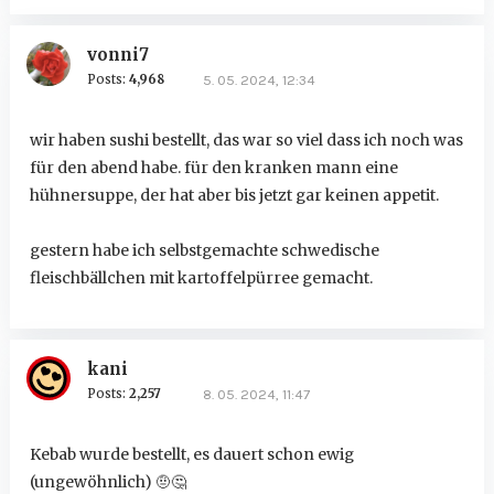
vonni7
Posts:
4,968
5. 05. 2024, 12:34
wir haben sushi bestellt, das war so viel dass ich noch was
für den abend habe. für den kranken mann eine
hühnersuppe, der hat aber bis jetzt gar keinen appetit.
gestern habe ich selbstgemachte schwedische
fleischbällchen mit kartoffelpürree gemacht.
kani
Posts:
2,257
8. 05. 2024, 11:47
Kebab wurde bestellt, es dauert schon ewig
(ungewöhnlich)
🤨
🤔