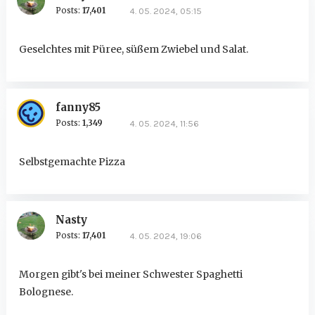
Posts:
17,401
4. 05. 2024, 05:15
Geselchtes mit Püree, süßem Zwiebel und Salat.
fanny85
Posts:
1,349
4. 05. 2024, 11:56
Selbstgemachte Pizza
Nasty
Posts:
17,401
4. 05. 2024, 19:06
Morgen gibt's bei meiner Schwester Spaghetti
Bolognese.