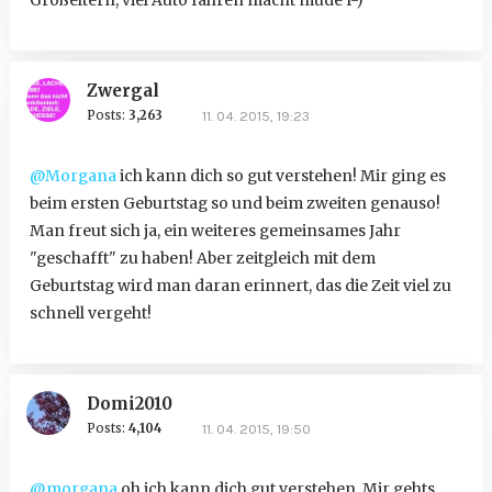
Zwergal
Posts:
3,263
11. 04. 2015, 19:23
@Morgana
ich kann dich so gut verstehen! Mir ging es
beim ersten Geburtstag so und beim zweiten genauso!
Man freut sich ja, ein weiteres gemeinsames Jahr
"geschafft" zu haben! Aber zeitgleich mit dem
Geburtstag wird man daran erinnert, das die Zeit viel zu
schnell vergeht!
Domi2010
Posts:
4,104
11. 04. 2015, 19:50
@morgana
oh ich kann dich gut verstehen. Mir gehts