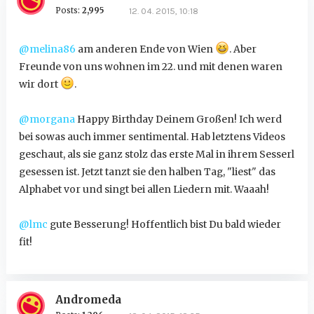
Posts:
2,995
12. 04. 2015, 10:18
@melina86
am anderen Ende von Wien
. Aber
Freunde von uns wohnen im 22. und mit denen waren
wir dort
.
@morgana
Happy Birthday Deinem Großen! Ich werd
bei sowas auch immer sentimental. Hab letztens Videos
geschaut, als sie ganz stolz das erste Mal in ihrem Sesserl
gesessen ist. Jetzt tanzt sie den halben Tag, "liest" das
Alphabet vor und singt bei allen Liedern mit. Waaah!
@lmc
gute Besserung! Hoffentlich bist Du bald wieder
fit!
Andromeda