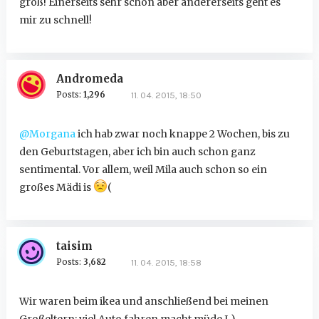
groß! Einerseits sehr schön aber andererseits geht es
mir zu schnell!
Andromeda
Posts:
1,296
11. 04. 2015, 18:50
@Morgana
ich hab zwar noch knappe 2 Wochen, bis zu
den Geburtstagen, aber ich bin auch schon ganz
sentimental. Vor allem, weil Mila auch schon so ein
großes Mädi is
(
taisim
Posts:
3,682
11. 04. 2015, 18:58
Wir waren beim ikea und anschließend bei meinen
Großeltern; viel Auto fahren macht müde I-)