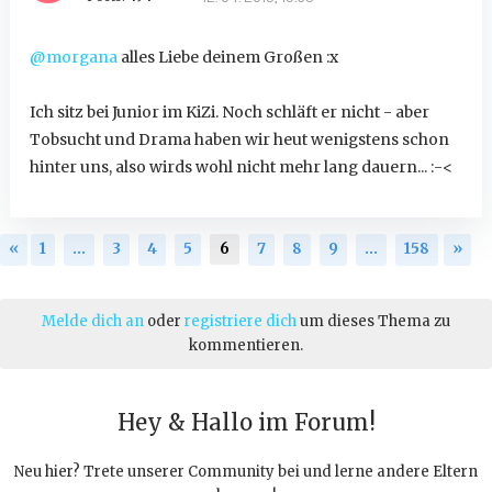
@morgana
alles Liebe deinem Großen :x
Ich sitz bei Junior im KiZi. Noch schläft er nicht - aber
Tobsucht und Drama haben wir heut wenigstens schon
hinter uns, also wirds wohl nicht mehr lang dauern... :-<
«
1
…
3
4
5
6
7
8
9
…
158
»
Melde dich an
oder
registriere dich
um dieses Thema zu
kommentieren.
Hey & Hallo im Forum!
Neu hier? Trete unserer Community bei und lerne andere Eltern