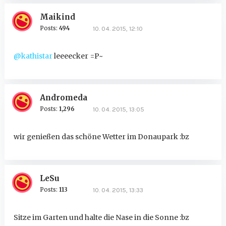
Maikind
Posts:
494
10. 04. 2015, 12:10
@kathistar
leeeecker =P~
Andromeda
Posts:
1,296
10. 04. 2015, 13:05
wir genießen das schöne Wetter im Donaupark :bz
LeSu
Posts:
113
10. 04. 2015, 13:33
Sitze im Garten und halte die Nase in die Sonne :bz