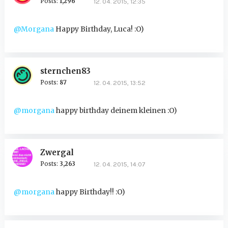
Posts:
1,296
12. 04. 2015, 12:35
@Morgana
Happy Birthday, Luca! :O)
sternchen83
Posts:
87
12. 04. 2015, 13:52
@morgana
happy birthday deinem kleinen :O)
Zwergal
Posts:
3,263
12. 04. 2015, 14:07
@morgana
happy Birthday!! :O)