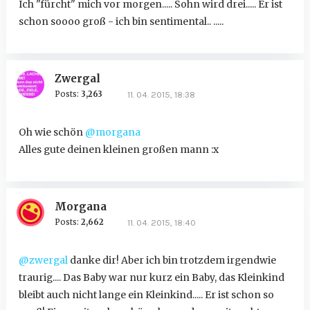
Ich "fürcht" mich vor morgen..... Sohn wird drei..... Er ist
schon soooo groß - ich bin sentimental.. .....
Zwergal
Posts:
3,263
11. 04. 2015, 18:38
Oh wie schön
@morgana
Alles gute deinen kleinen großen mann :x
Morgana
Posts:
2,662
11. 04. 2015, 18:40
@zwergal
danke dir! Aber ich bin trotzdem irgendwie
traurig.... Das Baby war nur kurz ein Baby, das Kleinkind
bleibt auch nicht lange ein Kleinkind..... Er ist schon so