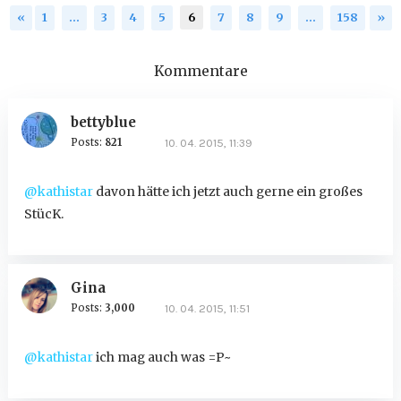
«
1
…
3
4
5
6
7
8
9
…
158
»
Kommentare
bettyblue
Posts:
821
10. 04. 2015, 11:39
@kathistar
davon hätte ich jetzt auch gerne ein großes
StücK.
Gina
Posts:
3,000
10. 04. 2015, 11:51
@kathistar
ich mag auch was =P~