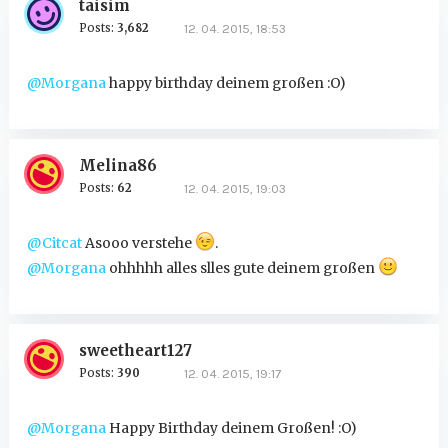
taisim
Posts:
3,682
12. 04. 2015, 18:53
@Morgana
happy birthday deinem großen :O)
Melina86
Posts:
62
12. 04. 2015, 19:03
@Citcat
Asooo verstehe
.
@Morgana
ohhhhh alles slles gute deinem großen
sweetheart127
Posts:
390
12. 04. 2015, 19:17
@Morgana
Happy Birthday deinem Großen! :O)