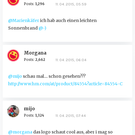
Posts:
1,296
11. 04. 2015, 05:59
@Marienkäfer
ich hab auch einen leichten
Sonnenbrand
@-)
Morgana
Posts:
2,662
11. 04. 2015, 06:04
@mijo
schau mal.... schon gesehen???
http://www.hm.com/at/product/84554?article=84554-C
mijo
Posts:
1,324
11. 04. 2015, 07:44
@morgana
das logo schaut cool aus, aber i mag so