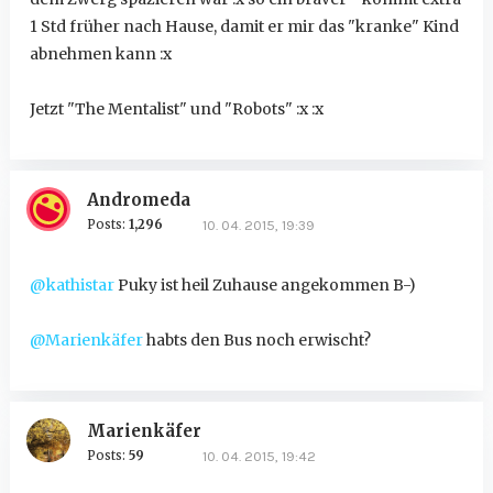
1 Std früher nach Hause, damit er mir das "kranke" Kind
abnehmen kann :x
Jetzt "The Mentalist" und "Robots" :x :x
Andromeda
Posts:
1,296
10. 04. 2015, 19:39
@kathistar
Puky ist heil Zuhause angekommen B-)
@Marienkäfer
habts den Bus noch erwischt?
Marienkäfer
Posts:
59
10. 04. 2015, 19:42