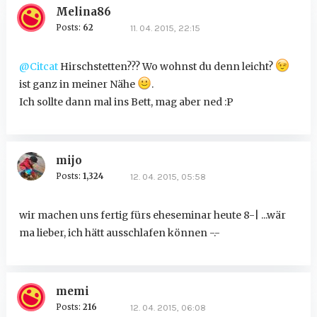
Melina86
Posts:
62
11. 04. 2015, 22:15
@Citcat
Hirschstetten??? Wo wohnst du denn leicht?
ist ganz in meiner Nähe
.
Ich sollte dann mal ins Bett, mag aber ned :P
mijo
Posts:
1,324
12. 04. 2015, 05:58
wir machen uns fertig fürs eheseminar heute 8-| ...wär
ma lieber, ich hätt ausschlafen können -.-
memi
Posts:
216
12. 04. 2015, 06:08