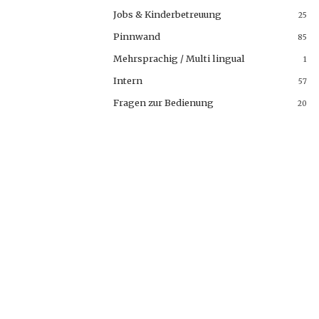
Jobs & Kinderbetreuung
25
Pinnwand
85
Mehrsprachig / Multi lingual
1
Intern
57
Fragen zur Bedienung
20