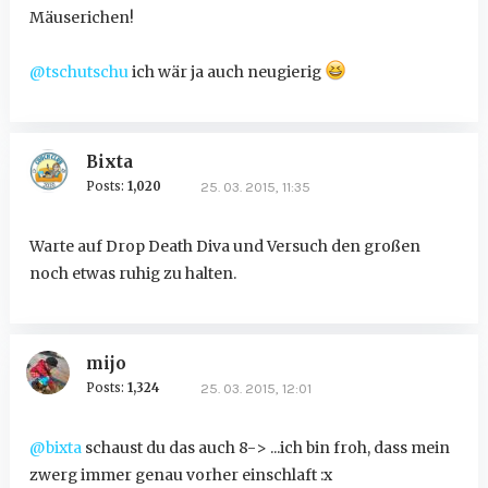
Mäuserichen!
@tschutschu
ich wär ja auch neugierig
Bixta
Posts:
1,020
25. 03. 2015, 11:35
Warte auf Drop Death Diva und Versuch den großen
noch etwas ruhig zu halten.
mijo
Posts:
1,324
25. 03. 2015, 12:01
@bixta
schaust du das auch 8-> ...ich bin froh, dass mein
zwerg immer genau vorher einschlaft :x