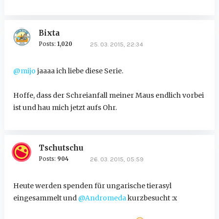
Bixta
Posts:
1,020
25. 03. 2015, 22:34
@mijo
jaaaa ich liebe diese Serie.
Hoffe, dass der Schreianfall meiner Maus endlich vorbei
ist und hau mich jetzt aufs Ohr.
Tschutschu
Posts:
904
26. 03. 2015, 05:59
Heute werden spenden für ungarische tierasyl
eingesammelt und
@Andromeda
kurzbesucht :x