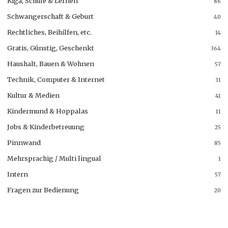
Kiga, Schule & Lernen
86
Schwangerschaft & Geburt
40
Rechtliches, Beihilfen, etc.
14
Gratis, Günstig, Geschenkt
364
Haushalt, Bauen & Wohnen
57
Technik, Computer & Internet
31
Kultur & Medien
41
Kindermund & Hoppalas
11
Jobs & Kinderbetreuung
25
Pinnwand
85
Mehrsprachig / Multi lingual
1
Intern
57
Fragen zur Bedienung
20