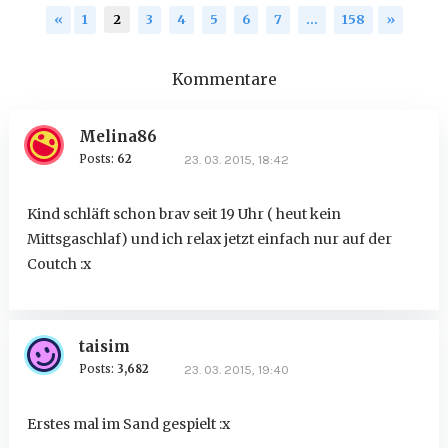
«
1
2
3
4
5
6
7
…
158
»
Kommentare
Melina86
Posts:
62
23. 03. 2015, 18:42
Kind schläft schon brav seit 19 Uhr ( heut kein
Mittsgaschlaf) und ich relax jetzt einfach nur auf der
Coutch :x
taisim
Posts:
3,682
23. 03. 2015, 19:40
Erstes mal im Sand gespielt :x