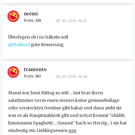
memi
Posts:
216
26. 03. 2015, 19:37
Überlegen ob i no häkeln soll
@Maikind
gute Besserung
tramonto
Posts:
187
26. 03. 2015, 19:48
Mausi war heut Mittag so süß ... Isst brav ihren
salat(immer vorm essen wenn's keine gemusebeilage
oder verstecktes Gemüse gibt haha) und dann sieht sie
was es als Hauptmahlzeit gibt und sofort kommt "ohhhh
hmmmmm Spaghetti ... Guuuut" hach so Herzig ;-) sie hat
eindeutig ein Lieblingsessen ggg