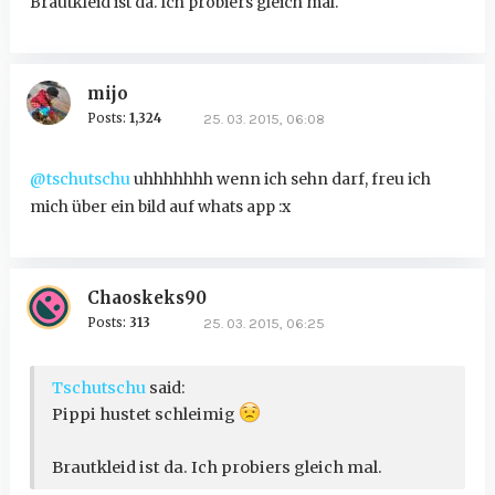
Brautkleid ist da. Ich probiers gleich mal.
mijo
Posts:
1,324
25. 03. 2015, 06:08
@tschutschu
uhhhhhhh wenn ich sehn darf, freu ich
mich über ein bild auf whats app :x
Chaoskeks90
Posts:
313
25. 03. 2015, 06:25
Tschutschu
said:
Pippi hustet schleimig
Brautkleid ist da. Ich probiers gleich mal.