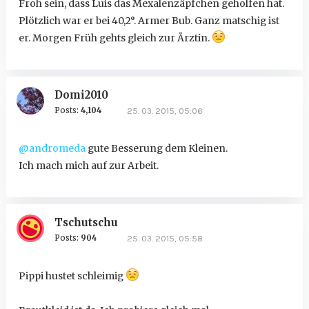
Froh sein, dass Luis das Mexalenzäpfchen geholfen hat.
Plötzlich war er bei 40,2°. Armer Bub. Ganz matschig ist
er. Morgen Früh gehts gleich zur Ärztin.
Domi2010
Posts:
4,104
25. 03. 2015, 05:06
@andromeda
gute Besserung dem Kleinen.
Ich mach mich auf zur Arbeit.
Tschutschu
Posts:
904
25. 03. 2015, 05:58
Pippi hustet schleimig