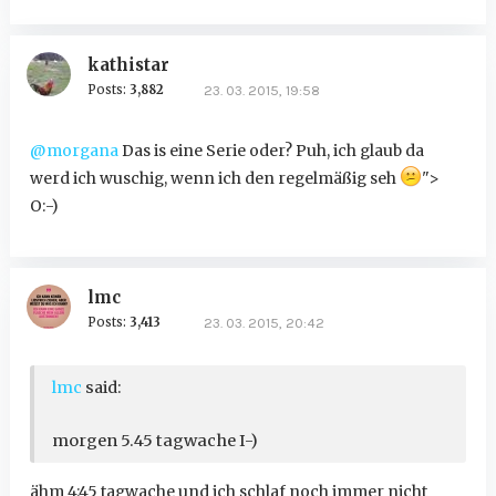
kathistar
Posts:
3,882
23. 03. 2015, 19:58
@morgana
Das is eine Serie oder? Puh, ich glaub da
werd ich wuschig, wenn ich den regelmäßig seh
">
O:-)
lmc
Posts:
3,413
23. 03. 2015, 20:42
lmc
said:
morgen 5.45 tagwache I-)
ähm 4:45 tagwache und ich schlaf noch immer nicht