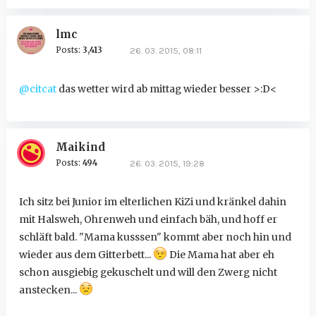
lmc
Posts:
3,413
26. 03. 2015, 08:11
@citcat
das wetter wird ab mittag wieder besser >:D<
Maikind
Posts:
494
26. 03. 2015, 19:28
Ich sitz bei Junior im elterlichen KiZi und kränkel dahin
mit Halsweh, Ohrenweh und einfach bäh, und hoff er
schläft bald. "Mama kusssen" kommt aber noch hin und
wieder aus dem Gitterbett...
Die Mama hat aber eh
schon ausgiebig gekuschelt und will den Zwerg nicht
anstecken...