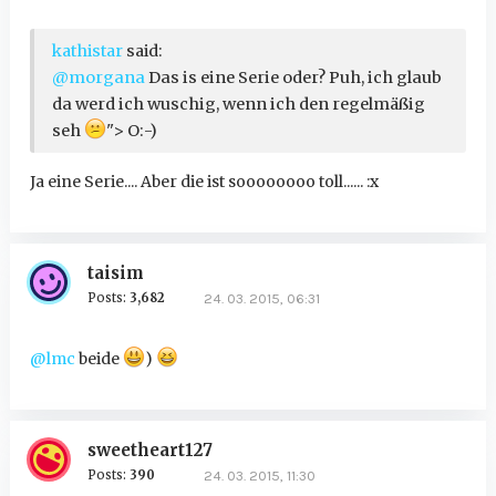
kathistar
said:
@morgana
Das is eine Serie oder? Puh, ich glaub
da werd ich wuschig, wenn ich den regelmäßig
seh
"> O:-)
Ja eine Serie.... Aber die ist soooooooo toll...... :x
taisim
Posts:
3,682
24. 03. 2015, 06:31
@lmc
beide
)
sweetheart127
Posts:
390
24. 03. 2015, 11:30