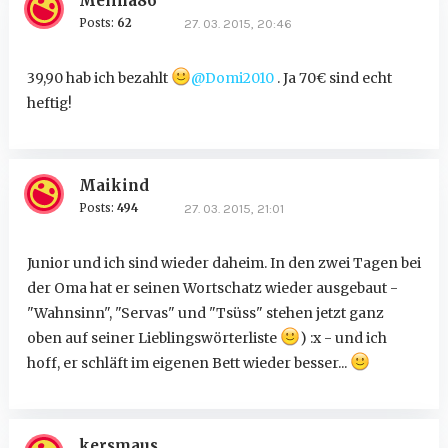
Melina86
Posts:
62
27. 03. 2015, 20:46
39,90 hab ich bezahlt
@Domi2010
. Ja 70€ sind echt
heftig!
Maikind
Posts:
494
27. 03. 2015, 21:01
Junior und ich sind wieder daheim. In den zwei Tagen bei
der Oma hat er seinen Wortschatz wieder ausgebaut -
"Wahnsinn", "Servas" und "Tsüss" stehen jetzt ganz
oben auf seiner Lieblingswörterliste
) :x - und ich
hoff, er schläft im eigenen Bett wieder besser...
kersmaus