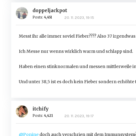
doppeljackpot
Posts:
4,451
20. 11. 2023, 19:15
Messt ihr alle immer soviel Fieber???? Also 37 irgendw
Ich Messe nur wenns wirklich warm und schlapp sind.
Haben einen stinknormalen und messen mittlerweile in 
Und unter 38,5 ist es doch kein Fieber sondern erhöhte
itchify
Posts:
4,421
20. 11. 2023, 19:17
@Ponine
doch auch verschrien mit dem Immunsystem