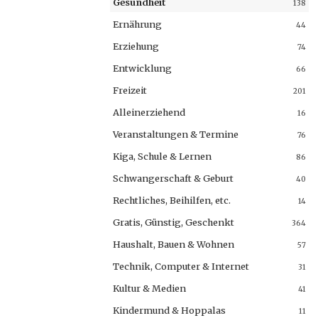
Gesundheit
138
Ernährung
44
Erziehung
74
Entwicklung
66
Freizeit
201
Alleinerziehend
16
Veranstaltungen & Termine
76
Kiga, Schule & Lernen
86
Schwangerschaft & Geburt
40
Rechtliches, Beihilfen, etc.
14
Gratis, Günstig, Geschenkt
364
Haushalt, Bauen & Wohnen
57
Technik, Computer & Internet
31
Kultur & Medien
41
Kindermund & Hoppalas
11