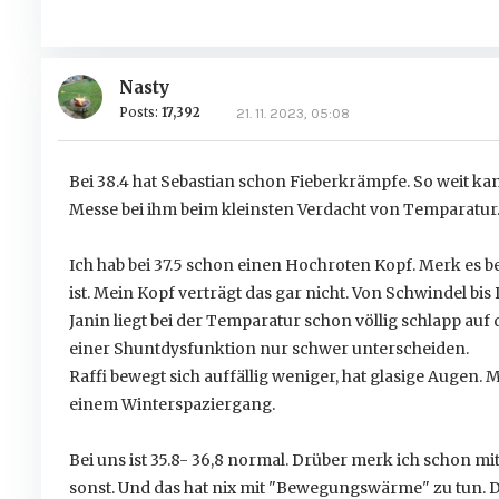
Nasty
Posts:
17,392
21. 11. 2023, 05:08
Bei 38.4 hat Sebastian schon Fieberkrämpfe. So weit kann
Messe bei ihm beim kleinsten Verdacht von Temparatur. 
Ich hab bei 37.5 schon einen Hochroten Kopf. Merk es bei
ist. Mein Kopf verträgt das gar nicht. Von Schwindel bis 
Janin liegt bei der Temparatur schon völlig schlapp auf
einer Shuntdysfunktion nur schwer unterscheiden.
Raffi bewegt sich auffällig weniger, hat glasige Augen
einem Winterspaziergang.
Bei uns ist 35.8- 36,8 normal. Drüber merk ich schon mi
sonst. Und das hat nix mit "Bewegungswärme" zu tun. Da