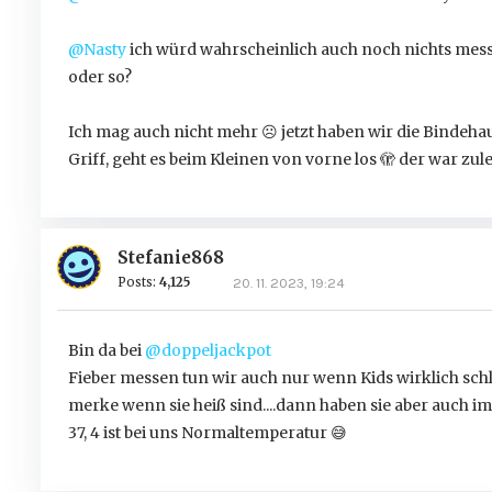
@Nasty
ich würd wahrscheinlich auch noch nichts messe
oder so?
Ich mag auch nicht mehr
☹️
jetzt haben wir die Bindeh
Griff, geht es beim Kleinen von vorne los 🫣 der war zu
Stefanie868
Posts:
4,125
20. 11. 2023, 19:24
Bin da bei
@doppeljackpot
Fieber messen tun wir auch nur wenn Kids wirklich sch
merke wenn sie heiß sind....dann haben sie aber auch im
37, 4 ist bei uns Normaltemperatur
😅