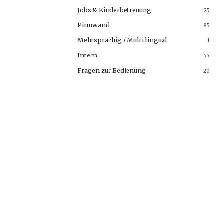
Jobs & Kinderbetreuung
25
Pinnwand
85
Mehrsprachig / Multi lingual
1
Intern
57
Fragen zur Bedienung
20