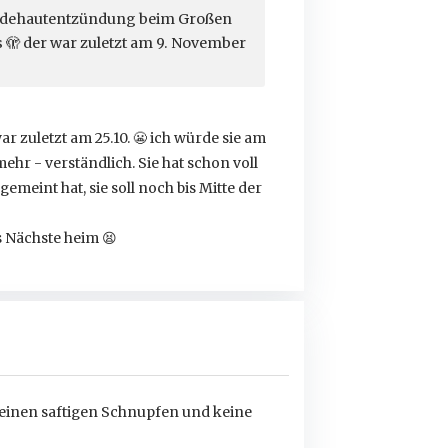
Bindehautentzündung beim Großen
s 🫣 der war zuletzt am 9. November
r zuletzt am 25.10.
😬
ich würde sie am
ehr - verständlich. Sie hat schon voll
emeint hat, sie soll noch bis Mitte der
as Nächste heim
😫
zt) einen saftigen Schnupfen und keine