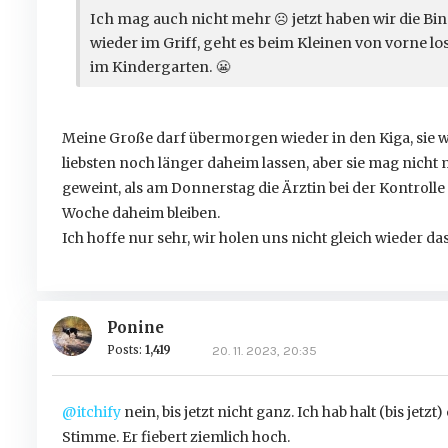
Ich mag auch nicht mehr
☹️
jetzt haben wir die 
wieder im Griff, geht es beim Kleinen von vorne lo
im Kindergarten.
😬
Meine Große darf übermorgen wieder in den Kiga, sie wa
liebsten noch länger daheim lassen, aber sie mag nicht m
geweint, als am Donnerstag die Ärztin bei der Kontrolle g
Woche daheim bleiben.
Ich hoffe nur sehr, wir holen uns nicht gleich wieder d
Ponine
Posts:
1,419
20. 11. 2023, 20:35
@itchify
nein, bis jetzt nicht ganz. Ich hab halt (bis jet
Stimme. Er fiebert ziemlich hoch.