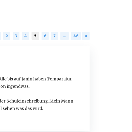
2
3
4
5
6
7
…
46
»
Alle bis auf Janin haben Temparatur
von irgendwas.
 der Schuleinschreibung. Mein Mann
l sehen was das wird.