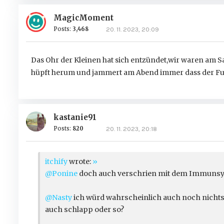
MagicMoment
Posts:
3,468
20. 11. 2023, 20:09
Das Ohr der Kleinen hat sich entzündet,wir waren am 
hüpft herum und jammert am Abend immer dass der Fu
kastanie91
Posts:
820
20. 11. 2023, 20:18
itchify
wrote:
»
@Ponine
doch auch verschrien mit dem Immuns
@Nasty
ich würd wahrscheinlich auch noch nichts
auch schlapp oder so?