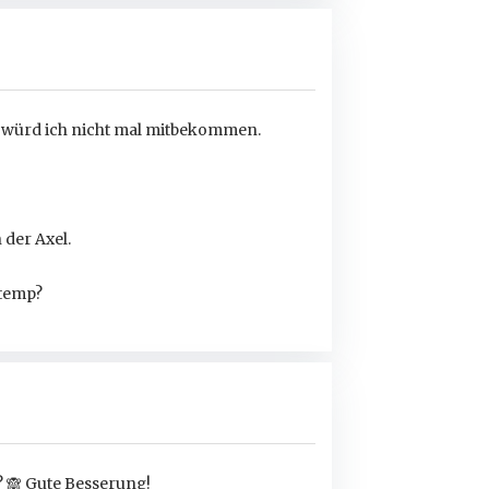
as würd ich nicht mal mitbekommen.
der Axel.
 temp?
?
🙈
Gute Besserung!