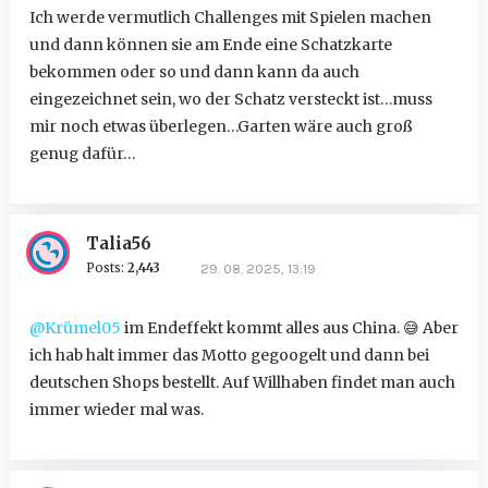
Ich werde vermutlich Challenges mit Spielen machen
und dann können sie am Ende eine Schatzkarte
bekommen oder so und dann kann da auch
eingezeichnet sein, wo der Schatz versteckt ist…muss
mir noch etwas überlegen…Garten wäre auch groß
genug dafür…
Talia56
Posts:
2,443
29. 08. 2025, 13:19
@Krümel05
im Endeffekt kommt alles aus China.
😅
Aber
ich hab halt immer das Motto gegoogelt und dann bei
deutschen Shops bestellt. Auf Willhaben findet man auch
immer wieder mal was.