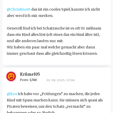
@Christina91
das ist ein cooles Spiel, kannte ich nicht
aber werd ich mir merken.
Generell find ich bei Schatzsuche ist es oft Ur mühsam
dass ein Kind alles löst (oft eines das ein bissl älter ist),
und alle anderen laufen nur mit.
Wir haben ein paar mal welche gemacht aber dann
immer geschaut dass alle gleichzeitig lösen können.
Krümel05
Posts:
1,780
30. 08. 2025, 07:06
@kea
Ich habe vor „Prüfungen“ zu machen, die jedes
Kind mit Spass machen kann. Sie müssen sich quasi als
Piraten beweisen, um den Schatz „vermacht“ zu
bekommen oder so ähnlich…