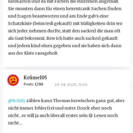
Eierkarton und da mit Farben die einzelnen angemalt.
Sie mussten dann für einen hexentrank Sachen finden
und fragen beantworten und am Ende gab's eine
Schatzkiste (beim tedi gekauft) mit Süßigkeiten drin wo
sich jeder nehmen durfte, statt den sackerl die man oft
als Gast bekommt. Bzw ich hatte auch sackerl gekauft
und jedem kind eines gegeben und sie haben sich dann
aus der Kiste rausgeholt.
Krümel05
Posts:
1,780
29. 08. 2025, 13:05
@itchify
zählen kann Thomas inzwischen ganz gut, aber
nicht immer fehlerfrei und unter Druck eher noch
nicht…er will ja auch überall erster sein
😆
Lesen noch
nicht…