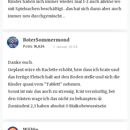
Kinder haben sich immer wieder mal 1-2 auch alleine wo
mit Spielsachen beschäftigt…das hat sich dann aber auch
immer neu durchgemischt…
RoterSommermond
Posts:
14,624
1. Januar, 13:54
Danke euch.
Geplant wäre eh Raclette erhöht, bzw dass ich brate und
das fertige Fleisch halt auf den Boden stelle und sich die
Kinder quasi vom "Tablett" nehmen.
Sonst ist mir das auch zu stressig. K ist vernünftig, bei
den Gästen wage ich das nicht zu behaupten
😬
.
Zumindest 2,3 haben absolut 0 Risikobewusstsein
Wölfin