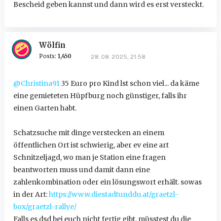
Bescheid geben kannst und dann wird es erst versteckt.
Wölfin
Posts:
1,450
28. 08. 2025, 21:58
@Christina91
35 Euro pro Kind lst schon viel... da käme
eine gemieteten Hüpfburg noch günstiger, falls ihr
einen Garten habt.
Schatzsuche mit dinge verstecken an einem
öffentlichen Ort ist schwierig, aber ev eine art
Schnitzeljagd, wo man je Station eine fragen
beantworten muss und damit dann eine
zahlenkombination oder ein lösungswort erhält. sowas
in der Art:
https://www.diestadtunddu.at/graetzl-
box/graetzl-rallye/
Falls es dsd bei euch nicht fertig gibt, müsstest du die