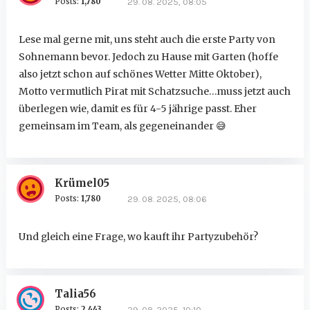
Posts:
1,780
29. 08. 2025, 08:05
Lese mal gerne mit, uns steht auch die erste Party von
Sohnemann bevor. Jedoch zu Hause mit Garten (hoffe
also jetzt schon auf schönes Wetter Mitte Oktober),
Motto vermutlich Pirat mit Schatzsuche…muss jetzt auch
überlegen wie, damit es für 4-5 jährige passt. Eher
gemeinsam im Team, als gegeneinander
😅
Krümel05
Posts:
1,780
29. 08. 2025, 08:06
Und gleich eine Frage, wo kauft ihr Partyzubehör?
Talia56
Posts:
2,443
29. 08. 2025, 10:10