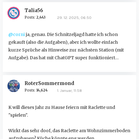
Talia56
Posts:
2,443
29. 12. 2025, 06:50
@corni
ja, genau. Die Schnitzeljagd hatte ich schon
gekauft (also die Aufgaben), aber ich wollte einfach
kurze Sprüche als Hinweise zur nächsten Station (mit
Aufgabe). Das hat mit ChatGPT super funktioniert…
RoterSommermond
Posts:
14,624
1. Januar, 11:58
K will dieses Jahr zu Hause feiern mit Raclette und
"spielen".
Wirkt das sehr doof, das Raclette am Wohnzimmerboden
aufzubauen? Küche könnte eng werden.