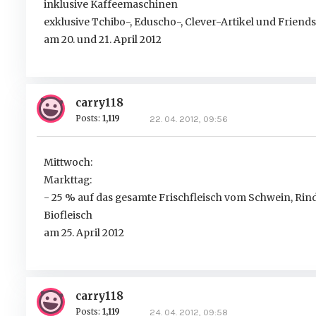
inklusive Kaffeemaschinen
exklusive Tchibo-, Eduscho-, Clever-Artikel und Frien
am 20. und 21. April 2012
carry118
Posts:
1,119
22. 04. 2012, 09:56
Mittwoch:
Markttag:
- 25 % auf das gesamte Frischfleisch vom Schwein, Rind
Biofleisch
am 25. April 2012
carry118
Posts:
1,119
24. 04. 2012, 09:58