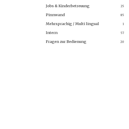
Jobs & Kinderbetreuung
25
Pinnwand
85
Mehrsprachig / Multi lingual
1
Intern
57
Fragen zur Bedienung
20