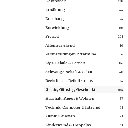
Gesundheit
138
Ernährung
44
Erziehung
74
Entwicklung
66
Freizeit
201
Alleinerziehend
16
Veranstaltungen & Termine
76
Kiga, Schule & Lernen
86
Schwangerschaft & Geburt
40
Rechtliches, Beihilfen, etc.
14
Gratis, Günstig, Geschenkt
364
Haushalt, Bauen & Wohnen
57
Technik, Computer & Internet
31
Kultur & Medien
41
Kindermund & Hoppalas
11