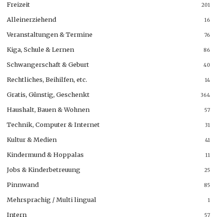
Freizeit
201
Alleinerziehend
16
Veranstaltungen & Termine
76
Kiga, Schule & Lernen
86
Schwangerschaft & Geburt
40
Rechtliches, Beihilfen, etc.
14
Gratis, Günstig, Geschenkt
364
Haushalt, Bauen & Wohnen
57
Technik, Computer & Internet
31
Kultur & Medien
41
Kindermund & Hoppalas
11
Jobs & Kinderbetreuung
25
Pinnwand
85
Mehrsprachig / Multi lingual
1
Intern
57