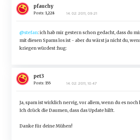
pfauchy
Posts:
1,228
14. 02. 2011, 09:21
@stefan
: ich hab mir gestern schon gedacht, dass du mi
mit diesen Spams los ist - aber du wärst ja nicht du, we
kriegen würdest :hug:
pet3
Posts:
155
14. 02. 2011, 10:47
Ja, spam ist wirklich nervig, vor allem, wenn du es noc
Ich drück die Daumen, dass das Update hilft.
Danke für deine Mühen!