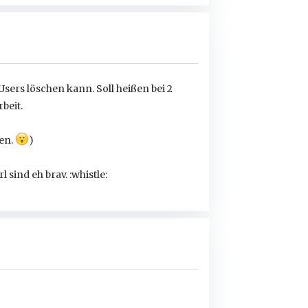
Users löschen kann. Soll heißen bei 2
beit.
en.
)
sind eh brav. :whistle: