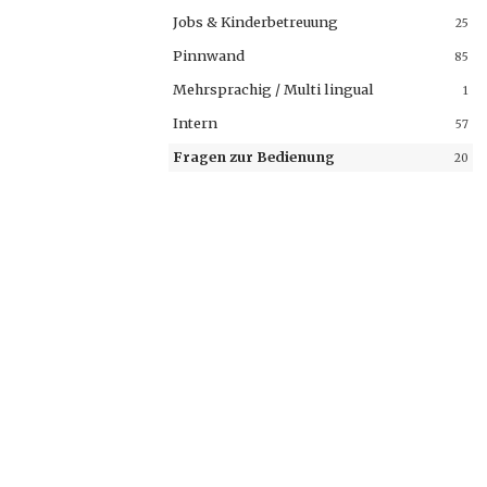
Jobs & Kinderbetreuung
25
Pinnwand
85
Mehrsprachig / Multi lingual
1
Intern
57
Fragen zur Bedienung
20