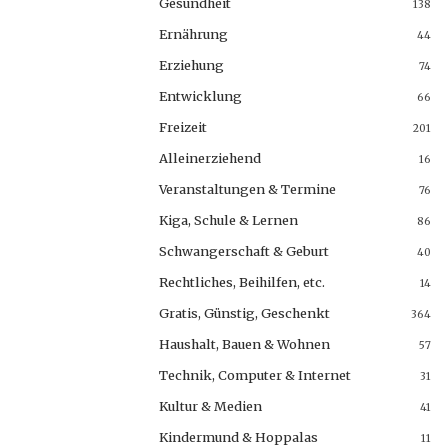
Gesundheit
138
Ernährung
44
Erziehung
74
Entwicklung
66
Freizeit
201
Alleinerziehend
16
Veranstaltungen & Termine
76
Kiga, Schule & Lernen
86
Schwangerschaft & Geburt
40
Rechtliches, Beihilfen, etc.
14
Gratis, Günstig, Geschenkt
364
Haushalt, Bauen & Wohnen
57
Technik, Computer & Internet
31
Kultur & Medien
41
Kindermund & Hoppalas
11