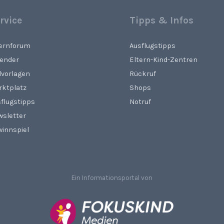
rvice
Tipps & Infos
ternforum
Ausflugstipps
lender
Eltern-Kind-Zentren
lvorlagen
Rückruf
rktplatz
Shops
flugstipps
Notruf
wsletter
innspiel
Ein Informationsportal von