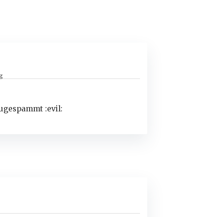
g
zugespammt :evil: