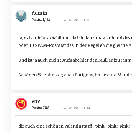
Admin
Posts:
1,118
14. 02. 2011, 11:05
Ja, es ist nicht so schlimm, da ich den SPAM anhand des 
oder 30 SPAM-Posts ist das in der Regel eh die gleiche Ar
Und ist ja auch meine Aufgabe hier den Müll aufzuräum
Schönen Valentinstag euch übrigens, hoffe eure Manderl 
vnv
Posts:
708
14. 02. 2011, 11:34
dir auch eine schönen valentinstag!!! :pink: :pink: :pink: