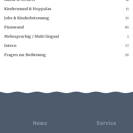
Kindermund & Hoppalas
11
Jobs & Kinderbetreuung
25
Pinnwand
85
Mehrsprachig / Multi lingual
1
Intern
57
Fragen zur Bedienung
20
News
Service