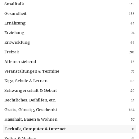
Smalltalk
149
Gesundheit
138
Ernährung
44
Erziehung
74
Entwicklung
66
Freizeit
201
Alleinerziehend
16
Veranstaltungen & Termine
76
Kiga, Schule & Lernen
86
Schwangerschaft & Geburt
40
Rechtliches, Beihilfen, etc.
14
Gratis, Günstig, Geschenkt
364
Haushalt, Bauen & Wohnen
57
Technik, Computer & Internet
31
Kultur & Medien
41